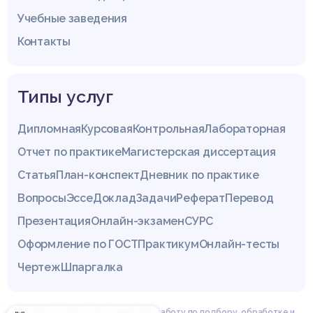
Учебные заведения
Контакты
Типы услуг
Дипломная
Курсовая
Контрольная
Лабораторная
Отчет по практике
Магистерская диссертация
Статья
План-конспект
Дневник по практике
Вопросы
Эссе
Доклад
Задачи
Реферат
Перевод
Презентация
Онлайн-экзамен
СУРС
Оформление по ГОСТ
Практикум
Онлайн-тесты
Чертеж
Шпаргалка
Эксперты сайта z4.by проводят работу по подбору, обработке и