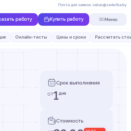
Почта для заявок: zakaz@za4etka.by
казать работу
Купить работу
Меню
ция
Онлайн-тесты
Цены и сроки
Рассчитать сто
Срок выполнения
1
от
дня
Стоимость