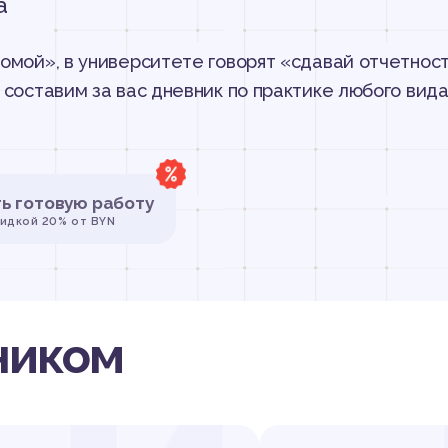
а
омой», в университете говорят «сдавай отчетност
составим за вас дневник по практике любого вида
ть готовую работу
кидкой 20% от BYN
ником