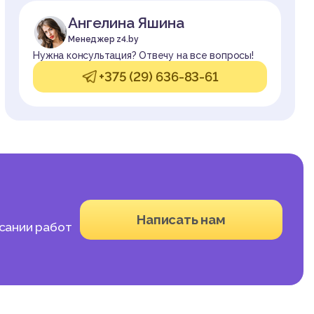
Ангелина Яшина
Менеджер z4.by
Нужна консультация? Отвечу на все вопросы!
+375 (29) 636-83-61
Написать нам
исании работ