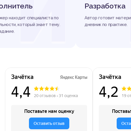
И
олнитель
Разработка
ер находит специалиста по
Автор готовит матери
льности, который знает тему.
дневник по практике.
адание.