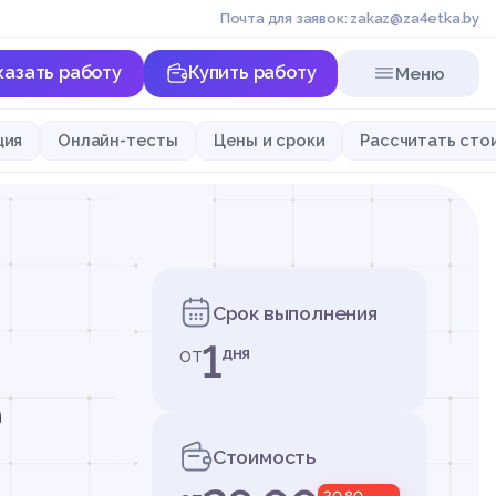
Почта для заявок: zakaz@za4etka.by
казать работу
Купить работу
Меню
ция
Онлайн-тесты
Цены и сроки
Рассчитать сто
Срок выполнения
1
от
дня
Стоимость