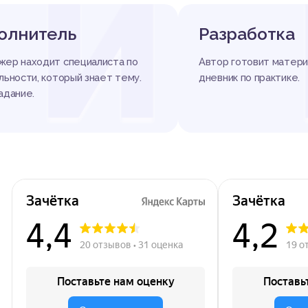
И
олнитель
Разработка
ер находит специалиста по
Автор готовит матери
льности, который знает тему.
дневник по практике.
адание.