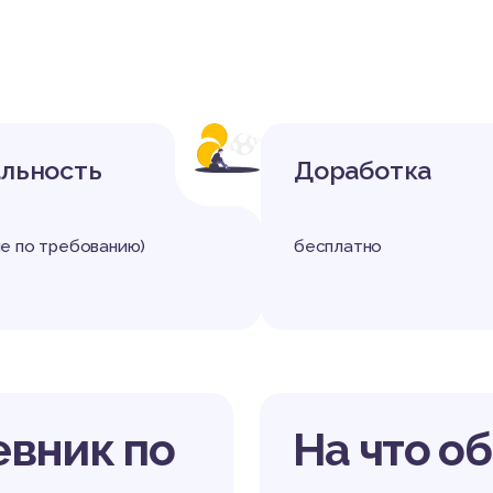
льность
Доработка
е по требованию)
бесплатно
евник по
На что о