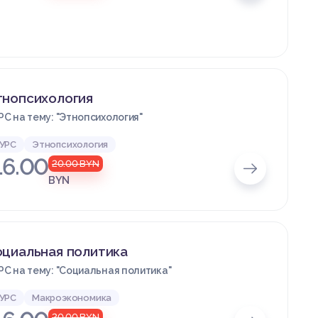
тнопсихология
РС на тему: "Этнопсихология"
УРС
Этнопсихология
16.00
20.00
BYN
BYN
циальная политика
РС на тему: "Социальная политика"
УРС
Макроэкономика
20.00
BYN