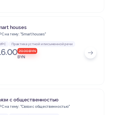
art houses
РС на тему: "Smart houses"
УРС
Практика устной и письменной речи
16.00
20.00
BYN
BYN
вязи с общественностью
РС на тему: "Связи с общественностью"