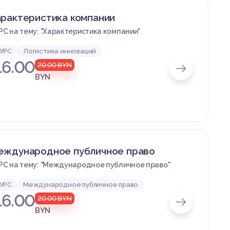
арактеристика компании
РС на тему: "Характеристика компании"
УРС
Логистика инноваций
16.00
20.00
BYN
BYN
еждународное публичное право
РС на тему: "Международное публичное право"
УРС
Международное публичное право
16.00
20.00
BYN
BYN