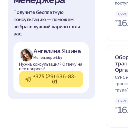
посту
Получите бесплатную
СУРС
консультацию — поможем
16
от
выбрать лучший вариант для
вас.
Ангелина Яшина
Обор
Менеджер z4.by
тран
Нужна консультация? Отвечу на
Орга
все вопросы!
+375 (29) 636-83-
СУРС 
61
транс
труда
СУРС
16
от