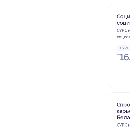
Соци
соци
СУРС н
социол
СУРС
16
от
Спро
карь
Бела
СУРС н