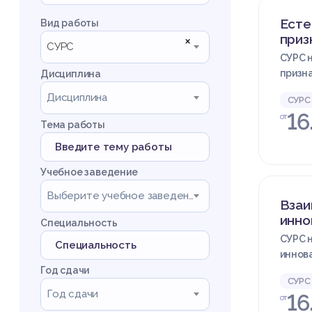
Есте
Вид работы
приз
×
СУРС
СУРС н
призна
Дисциплина
Дисциплина
СУРС
16
от
Тема работы
Учебное заведение
Выберите учебное заведение
Взаи
инно
Специальность
СУРС н
иннова
Год сдачи
СУРС
Год сдачи
16
от