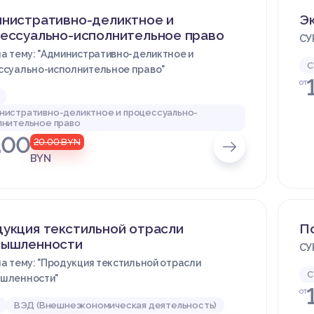
нистративно-деликтное и
Эк
ессуально-исполнительное право
СУ
а тему: "Административно-деликтное и
С
ссуально-исполнительное право"
от
нистративно-деликтное и процессуально-
лнительное право
.00
20.00
BYN
BYN
укция текстильной отрасли
П
мышленности
СУ
а тему: "Продукция текстильной отрасли
С
шленности"
от
ВЭД (Внешнеэкономическая деятельность)