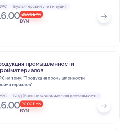
УРС
Бухгалтерский учет и аудит
16.00
20.00
BYN
BYN
родукция промышленности
тройматериалов
РС на тему: "Продукция промышленности
ройматериалов"
УРС
ВЭД (Внешнеэкономическая деятельность)
16.00
20.00
BYN
BYN