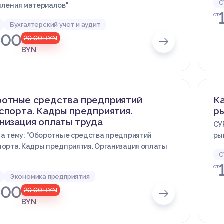
С
пления материалов"
от
Бухгалтерский учет и аудит
.00
20.00
BYN
BYN
отные средства предприятий
Ка
спорта. Кадры предприятия.
р
низация оплаты труда
СУ
на тему: "Оборотные средства предприятий
ры
порта. Кадры предприятия. Организация оплаты
С
"
от
Экономика предприятия
.00
20.00
BYN
BYN