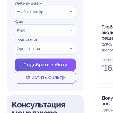
Учебный шифр
Учебный шифр
Курс
Глоб
Курс
экол
реш
Организация
СУРС н
Организация
эколог
СУРС
Подобрать работу
16
от
Очистить фильтр
Доку
Консультация
пост
менеджера
СУРС н