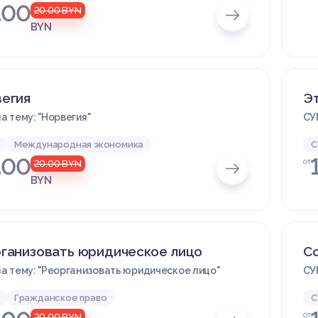
.00
20.00
BYN
BYN
егия
Э
а тему: "Норвегия"
СУ
Международная экономика
С
.00
от
20.00
BYN
BYN
ганизовать юридическое лицо
Со
а тему: "Реорганизовать юридическое лицо"
СУ
Гражданское право
С
от
20.00
BYN