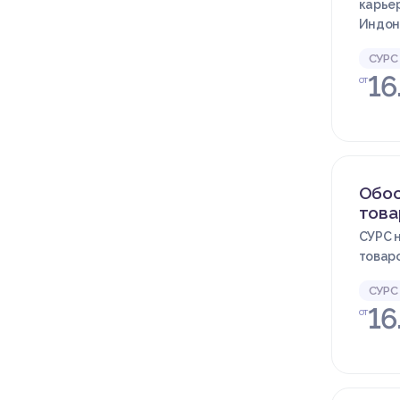
карьер
Индон
СУРС
16
от
Обос
това
СУРС 
товаро
СУРС
16
от