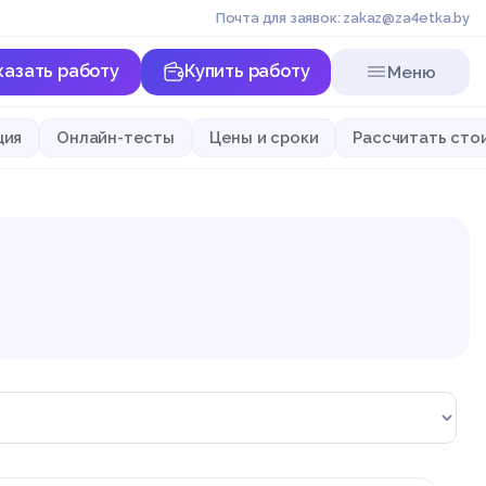
Почта для заявок: zakaz@za4etka.by
казать работу
Купить работу
Меню
ция
Онлайн-тесты
Цены и сроки
Рассчитать сто