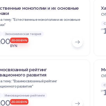
ственные монополии и их основные
Х
наки
СУ
а тему: "Естественные монополии и их основные
С
ки"
от
Экономическая теория
.00
20.00
BYN
BYN
мосвязанный рейтинг
М
вационного развития
СУ
а тему: "Взаимосвязанный рейтинг
С
ционного развития"
от
Инновационные рейтинги
.00
20.00
BYN