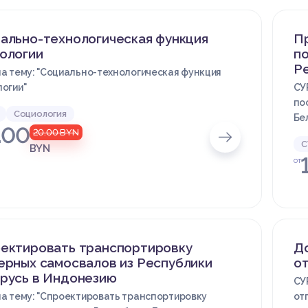
ально-технологическая функция
П
ологии
по
Ре
а тему: "Социально-технологическая функция
огии"
СУ
по
Социология
Бе
.00
20.00
BYN
С
BYN
от
ектировать транспортировку
Д
ерных самосвалов из Республики
от
русь в Индонезию
СУ
а тему: "Спроектировать транспортировку
от