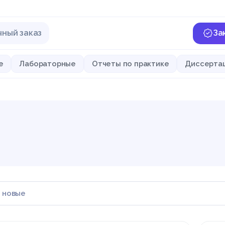
чный заказ
За
е
Лабораторные
Отчеты по практике
Диссерта