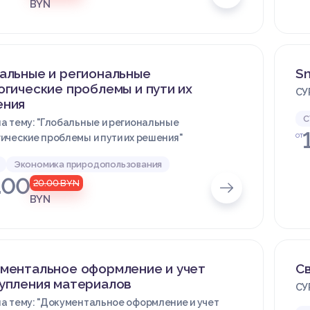
BYN
альные и региональные
Sm
огические проблемы и пути их
СУ
ения
С
а тему: "Глобальные и региональные
от
ические проблемы и пути их решения"
Экономика природопользования
.00
20.00
BYN
BYN
ментальное оформление и учет
С
упления материалов
СУ
а тему: "Документальное оформление и учет