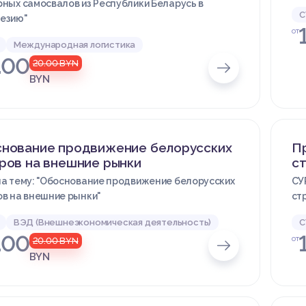
ных самосвалов из Республики Беларусь в
С
езию"
от
Международная логистика
.00
20.00
BYN
BYN
нование продвижение белорусских
П
ров на внешние рынки
с
на тему: "Обоснование продвижение белорусских
СУ
в на внешние рынки"
ст
ВЭД (Внешнеэкономическая деятельность)
С
.00
от
20.00
BYN
BYN