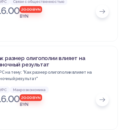
УРС
Связи с общественностью
16.00
20.00
BYN
BYN
к размер олигополии влияет на
ыночный результат
РС на тему: "Как размер олигополии влияет на
ночный результат"
УРС
Макроэкономика
16.00
20.00
BYN
BYN