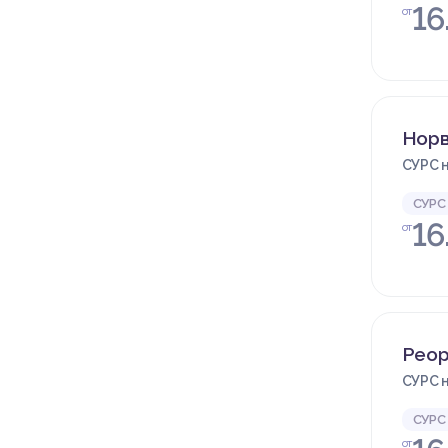
16
от
Норв
СУРС н
СУРС
16
от
Реор
СУРС н
СУРС
от