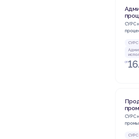
Адми
проц
СУРС н
проце
СУРС
Адми
испо
16
от
Прод
про
СУРС н
промы
СУРС