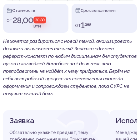
Стоимость
Срок выполнения
28,00
от
30,80
1
от
дня
BYN
Не хочется разбираться с новой темой, анализировать
данные и выписывать тезисы? Зачётка сделает
реферат-конспект по любым дисциплинам для студентов
вузов и колледжей Витебска за 1 день так, что
преподаватель не найдёт к чему придраться. Берём на
себя весь рабочий процесс от составления плана до
оформления и сопровождаем студентов, пока СУРС не
получит высший балл.
З
Заявка
Испол
Обязательно укажите предмет, тему,
Менеджер п
требования, рекомендации. Прикрепите
вашей спец