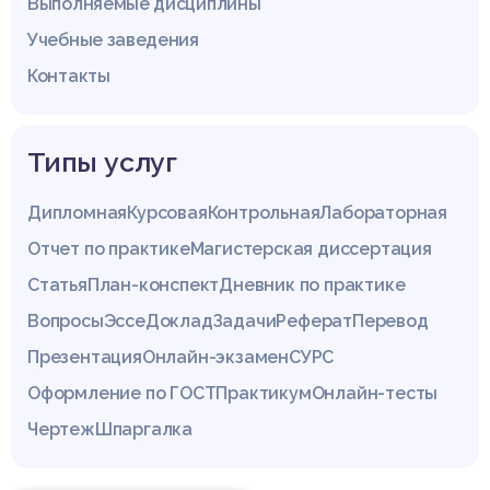
Выполняемые дисциплины
Учебные заведения
Контакты
Типы услуг
Дипломная
Курсовая
Контрольная
Лабораторная
Отчет по практике
Магистерская диссертация
Статья
План-конспект
Дневник по практике
Вопросы
Эссе
Доклад
Задачи
Реферат
Перевод
Презентация
Онлайн-экзамен
СУРС
Оформление по ГОСТ
Практикум
Онлайн-тесты
Чертеж
Шпаргалка