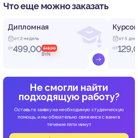
Что еще можно заказать
Дипломная
Курсов
от 2 недель
от 5 дне
499,00
129,
от
от
548,90
BYN
Не смогли найти
подходящую работу?
Оставьте заявку на необходимую студенческую
помощь, и мы обязательно свяжемся с вами в
течение пяти минут