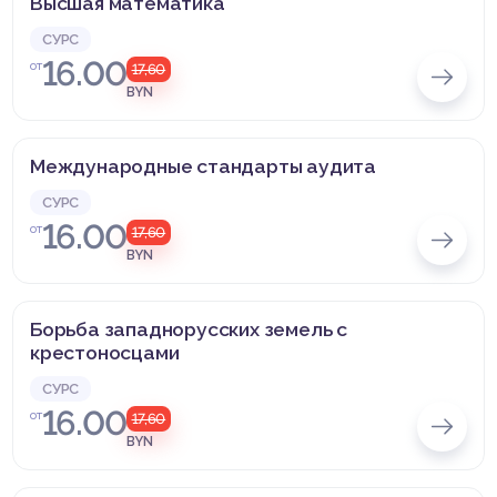
Высшая математика
СУРС
16.00
от
17,60
BYN
Международные стандарты аудита
СУРС
16.00
от
17,60
BYN
Борьба западнорусских земель с
крестоносцами
СУРС
16.00
от
17,60
BYN