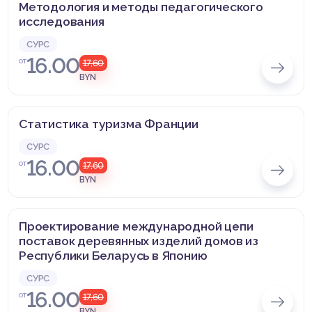
Методология и методы педагогического
исследования
СУРС
16.00
от
17,60
BYN
Статистика туризма Франции
СУРС
16.00
от
17,60
BYN
Проектирование международной цепи
поставок деревянных изделий домов из
Республики Беларусь в Японию
СУРС
16.00
от
17,60
BYN