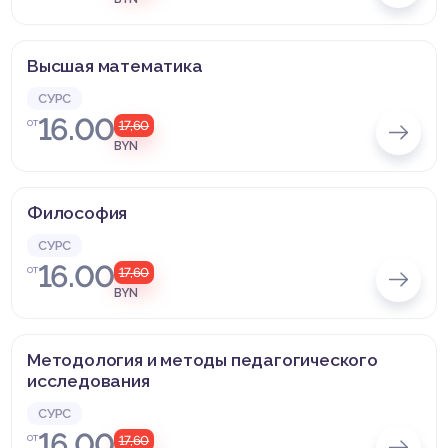
Высшая математика
СУРС
16.00
от
17,60
BYN
Философия
СУРС
16.00
от
17,60
BYN
Методология и методы педагогического
исследования
СУРС
16.00
от
17,60