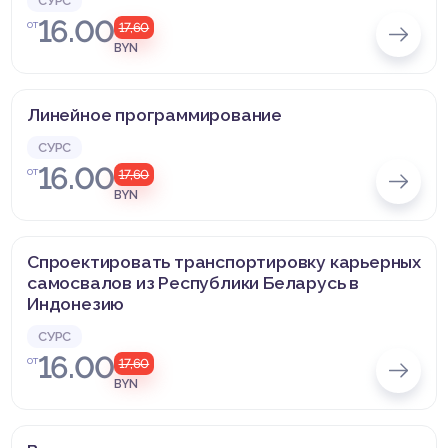
СУРС
16.00
от
17,60
BYN
Линейное программирование
СУРС
16.00
от
17,60
BYN
Спроектировать транспортировку карьерных
самосвалов из Республики Беларусь в
Индонезию
СУРС
16.00
от
17,60
BYN