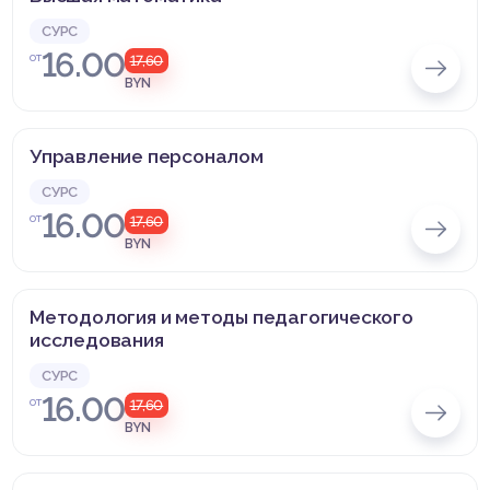
СУРС
16.00
от
17,60
BYN
Управление персоналом
СУРС
16.00
от
17,60
BYN
Методология и методы педагогического
исследования
СУРС
16.00
от
17,60
BYN