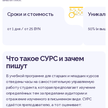
Сроки и стоимость
Уникаль
от 1 дня / от 25 BYN
50% (и выше
Что такое СУРС и зачем
пишут
В учебной программе для старших и младших курсов
отведены часы на самостоятельную управляемую
работу студента, которая предполагает изучение
определённых тем за пределами аудитории и
отражение изученного в письменном виде. СУРС
сдаётся преподавателю, а тот оценивает: