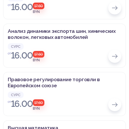
16.00
от
17,60
BYN
Анализ динамики экспорта шин, химических
волокон, легковых автомобилей
СУРС
16.00
от
17,60
BYN
Правовое регулирование торговли в
Европейском союзе
СУРС
16.00
от
17,60
BYN
Высшая математика