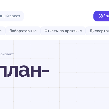
чный заказ
За
е
Лабораторные
Отчеты по практике
Диссерта
конспект
план-