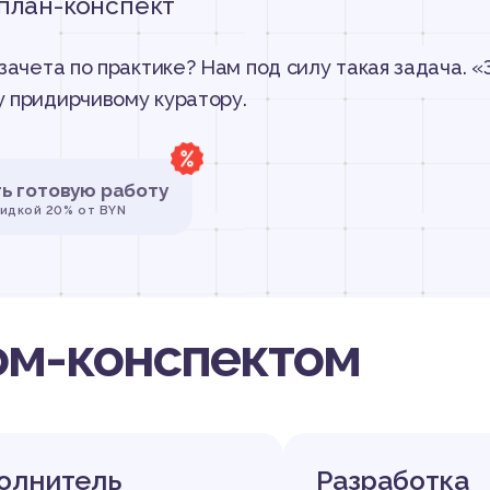
план-конспект
зачета по практике? Нам под силу такая задача. «
 придирчивому куратору.
ть готовую работу
кидкой 20% от BYN
ом-конспектом
олнитель
Разработка