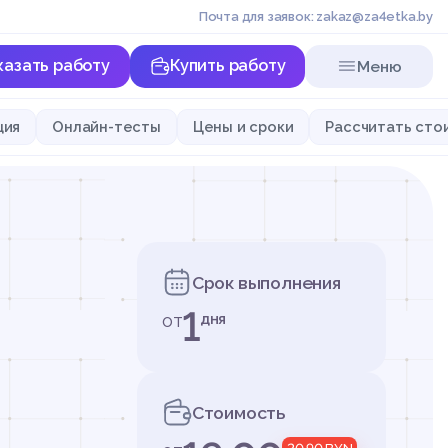
Почта для заявок: zakaz@za4etka.by
казать работу
Купить работу
Меню
ция
Онлайн-тесты
Цены и сроки
Рассчитать сто
Срок выполнения
1
от
дня
Стоимость