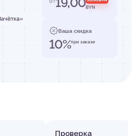
19,00
от
20,90
BYN
BYN
Зачётка»
Ваша скидка
10%
при заказе
Проверка