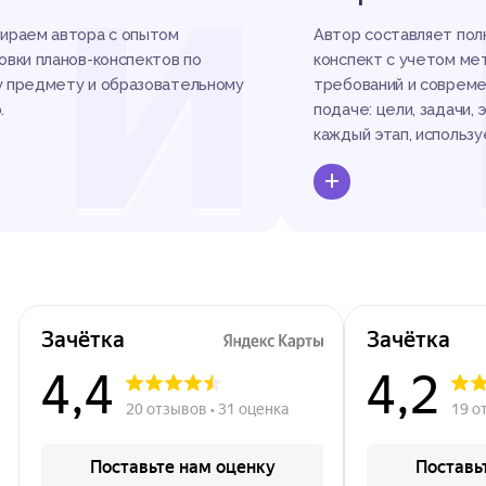
И
ираем автора с опытом
Автор составляет пол
овки планов-конспектов по
конспект с учетом ме
 предмету и образовательному
требований и совреме
.
подаче: цели, задачи, 
каждый этап, использ
и оборудование.
+