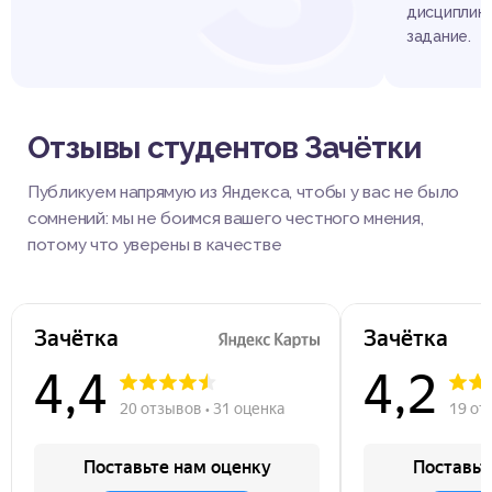
дисциплине
задание.
Отзывы студентов Зачётки
Публикуем напрямую из Яндекса, чтобы у вас не было
сомнений: мы не боимся вашего честного мнения,
потому что уверены в качестве