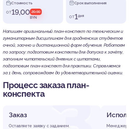
Стоимость
Срок выполнения
19,00
от
20,90
1
от
дня
BYN
Напишем оригинальный план-конспект по техническим и
гуманитарным дисциплинам для гродненских студентов
очной, заочно и дистанционной форм обучения. Работаем
по запросу: подготовим конспекты для допуска к зачёту,
заполним читательский дневник с цитатами,
подготовим план-конспект для практики. Справляемся
за 1 день, сопровождаем до удовлетворительной оценки.
Процесс заказа план-
З
конспекта
Заказ
Испол
Оставляете заявку с заданием.
Менеджер 