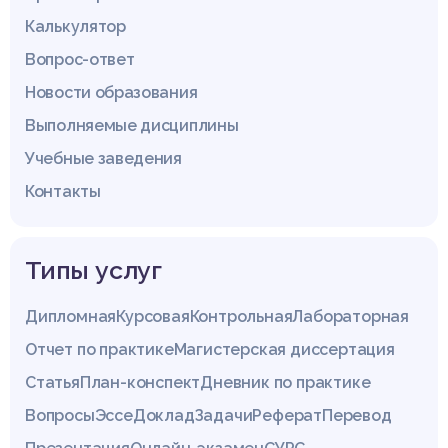
Калькулятор
Вопрос-ответ
Новости образования
Выполняемые дисциплины
Учебные заведения
Контакты
Типы услуг
Дипломная
Курсовая
Контрольная
Лабораторная
Отчет по практике
Магистерская диссертация
Статья
План-конспект
Дневник по практике
Вопросы
Эссе
Доклад
Задачи
Реферат
Перевод