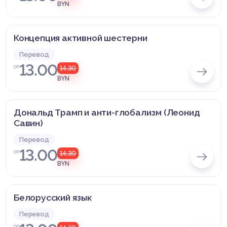
BYN
Концепция активной шестерни
Перевод
13.00
от
14,30
BYN
Дональд Трамп и анти-глобализм (Леонид
Савин)
Перевод
13.00
от
14,30
BYN
Белорусский язык
Перевод
от