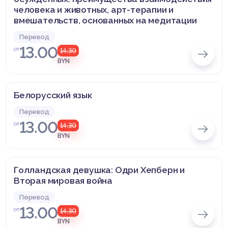
человека и животных, арт-терапии и
вмешательств, основанных на медитации
Перевод
13.00
от
14,30
BYN
Белорусский язык
Перевод
13.00
от
14,30
BYN
Голландская девушка: Одри Хепберн и
Вторая мировая война
Перевод
13.00
от
14,30
BYN