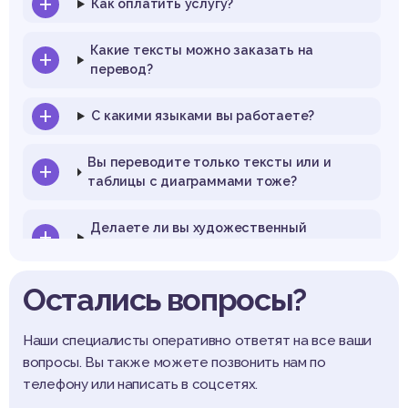
Как оплатить услугу?
Какие тексты можно заказать на
перевод?
С какими языками вы работаете?
Вы переводите только тексты или и
таблицы с диаграммами тоже?
Делаете ли вы художественный
перевод?
Остались вопросы?
Перевод будет «дословным» или
адаптированным?
Наши специалисты оперативно ответят на все ваши
Можно ли заказать перевод с
вопросы. Вы также можете позвонить нам по
последующей вычиткой носителем
телефону или написать в соцсетях.
языка?