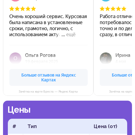
Зачётка на карте Бреста — Яндекс Карты
Зачётка на карте
Цены
#
Тип
Цена (от)