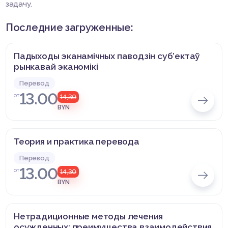
задачу.
Последние загруженные:
Падыходы эканамічных паводзін суб’ектаў
рынкавай эканомікі
Перевод
13.00
от
14,30
BYN
Теория и практика перевода
Перевод
13.00
от
14,30
BYN
Нетрадиционные методы лечения
осужденных: преимущества взаимодействия