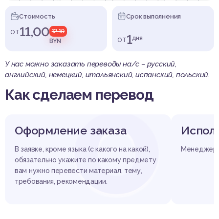
Стоимость
Срок выполнения
11,00
от
12,10
1
от
дня
BYN
У нас можно заказать переводы на/с – русский,
английский, немецкий, итальянский, испанский, польский.
О
Как сделаем перевод
Оформление заказа
Испол
В заявке, кроме языка (с какого на какой),
Менеджер д
обязательно укажите по какому предмету
вам нужно перевести материал, тему,
требования, рекомендации.