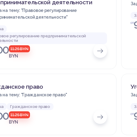
принимательской деятельности
За
 на тему: "Правовое регулирование
З
ринимательской деятельности"
от
ча
овое регулирование предпринимательской
ельности
00
11.25
BYN
BYN
данское право
У
 на тему: "Гражданское право"
За
ча
Гражданское право
З
00
от
11.25
BYN
BYN