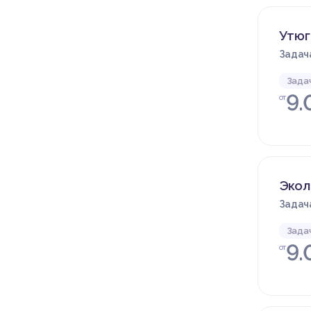
Утюг
Задача
Зада
9.
от
Экол
Задача
Зада
9.
от