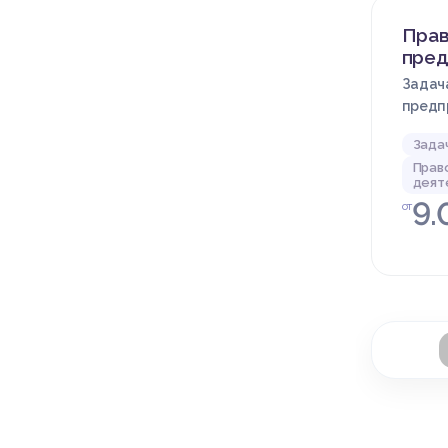
Прав
пред
Задача
предп
Зада
Прав
деят
9.
от