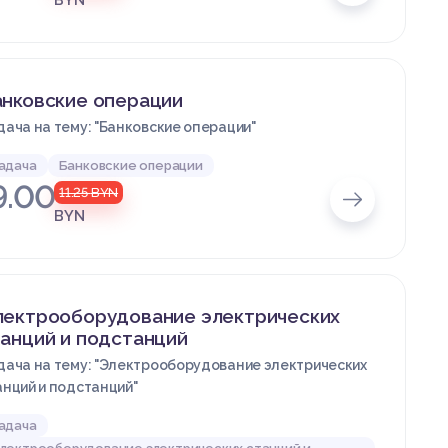
BYN
анковские операции
дача на тему: "Банковские операции"
адача
Банковские операции
9.00
11.25
BYN
BYN
лектрооборудование электрических
анций и подстанций
дача на тему: "Электрооборудование электрических
анций и подстанций"
адача