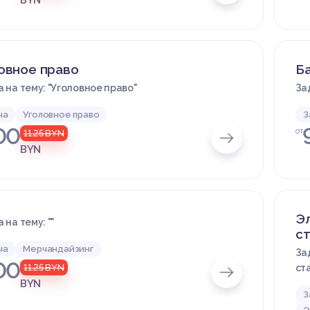
BYN
овное право
Б
 на тему: "Уголовное право"
За
ча
Уголовное право
З
00
от
11.25
BYN
BYN
Э
 на тему: ""
ст
ча
Мерчандайзинг
За
00
11.25
BYN
ст
BYN
З