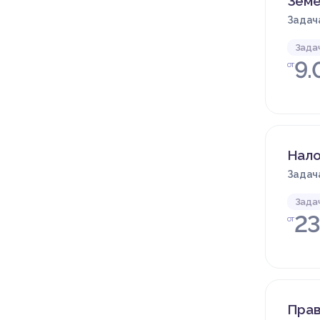
Земе
Задача
Зада
9.
от
Нало
Задача
Зада
23
от
Прав