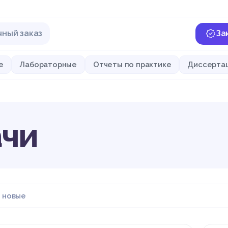
чный заказ
За
е
Лабораторные
Отчеты по практике
Диссерта
ачи