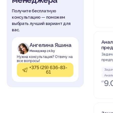
Получите бесплатную
консультацию — поможем
выбрать лучший вариант для
вас.
Анал
Ангелина Яшина
пред
Менеджер z4.by
Задача
Нужна консультация? Отвечу на
предп
все вопросы!
+375 (29) 636-83-
Зада
61
Анал
9.
от