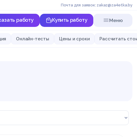
Почта для заявок: zakaz@za4etka.by
казать работу
Купить работу
Меню
ция
Онлайн-тесты
Цены и сроки
Рассчитать сто