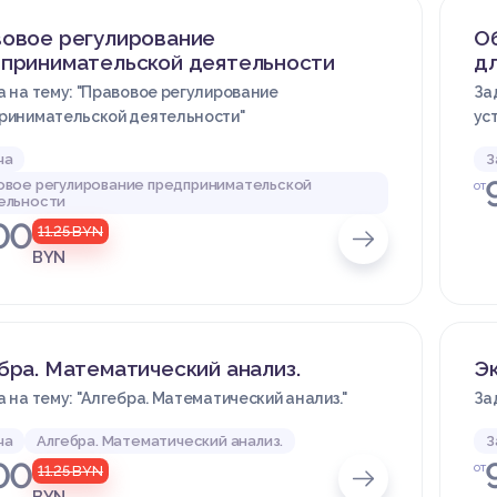
овое регулирование
О
принимательской деятельности
дл
 на тему: "Правовое регулирование
За
ринимательской деятельности"
ус
ча
З
овое регулирование предпринимательской
от
ельности
00
11.25
BYN
BYN
бра. Математический анализ.
Э
 на тему: "Алгебра. Математический анализ."
За
ча
Алгебра. Математический анализ.
З
00
от
11.25
BYN