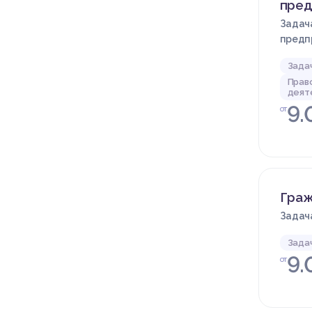
пред
Задача
предп
Зада
Прав
деят
9.
от
Граж
Задача
Зада
9.
от