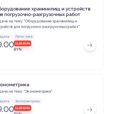
борудование хранинилищ и устройств
я погрузочно-разгрузочных работ
дача на тему: "Оборудование хранинилищ и
тройств для погрузочно-разгрузочных работ"
адача
Логистика
9.00
11.25
BYN
BYN
конометрика
дача на тему: "Эконометрика"
адача
Эконометрика
9.00
11.25
BYN