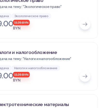
ологическое право
дача на тему: "Экологическое право"
адача
Экологическое право
9.00
11.25
BYN
BYN
алоги и налогообложение
дача на тему: "Налоги и налогообложение"
адача
Налоги и налогообложение
9.00
11.25
BYN
BYN
лектротехнические материалы