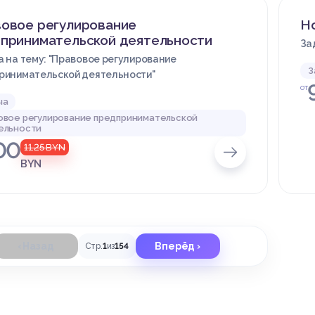
овое регулирование
Н
принимательской деятельности
За
 на тему: "Правовое регулирование
З
ринимательской деятельности"
от
ча
овое регулирование предпринимательской
ельности
00
11.25
BYN
BYN
‹ Назад
Вперёд ›
Стр.
1
из
154