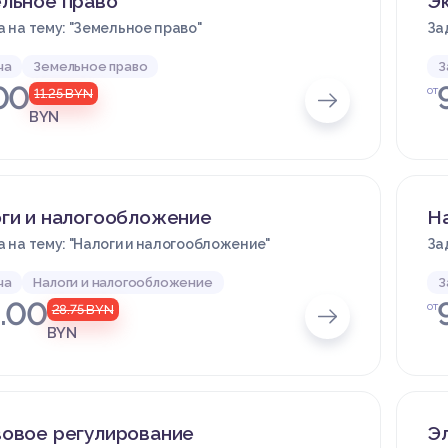
льное право
Эк
 на тему: "Земельное право"
За
ча
Земельное право
З
00
от
11.25
BYN
BYN
ги и налогообложение
Н
 на тему: "Налоги и налогообложение"
За
ча
Налоги и налогообложение
З
.00
от
28.75
BYN
BYN
овое регулирование
Э