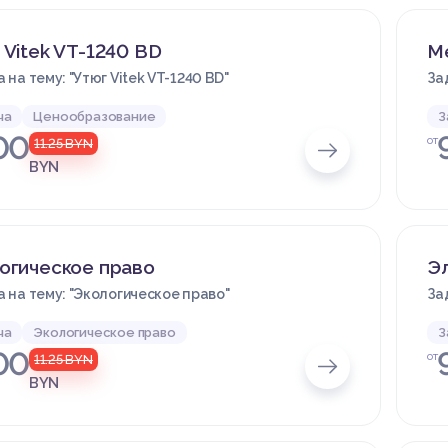
 Vitek VT-1240 BD
М
 на тему: "Утюг Vitek VT-1240 BD"
За
ча
Ценообразование
З
00
от
11.25
BYN
BYN
огическое право
Э
 на тему: "Экологическое право"
За
ча
Экологическое право
З
00
от
11.25
BYN
BYN