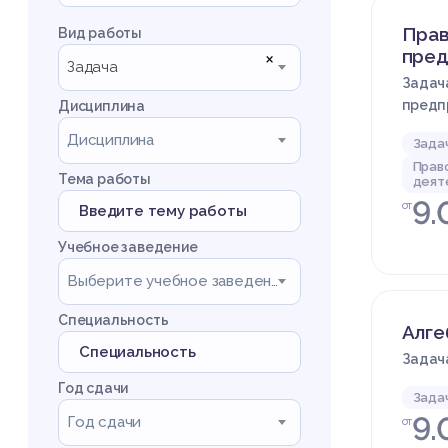
Прав
Вид работы
пред
×
Задача
Задача
предп
Дисциплина
Дисциплина
Зада
Прав
Тема работы
деят
9.
от
Учебное заведение
Выберите учебное заведение
Специальность
Алге
Задача
Год сдачи
Зада
9.
Год сдачи
от