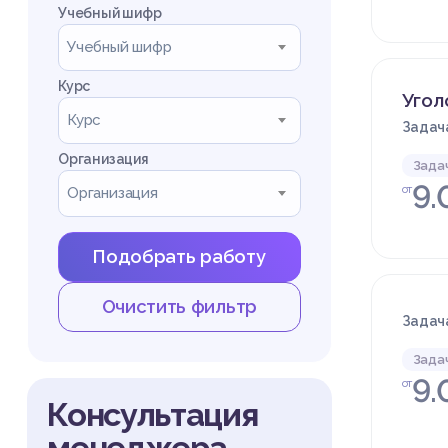
Учебный шифр
Учебный шифр
Курс
Угол
Курс
Задача
Организация
Зада
9.
от
Организация
Подобрать работу
Очистить фильтр
Задача
Зада
9.
от
Консультация
менеджера