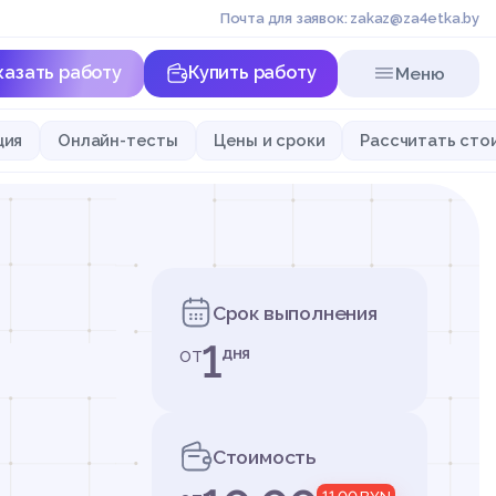
Почта для заявок: zakaz@za4etka.by
казать работу
Купить работу
Меню
ция
Онлайн-тесты
Цены и сроки
Рассчитать сто
Срок выполнения
1
от
дня
Стоимость