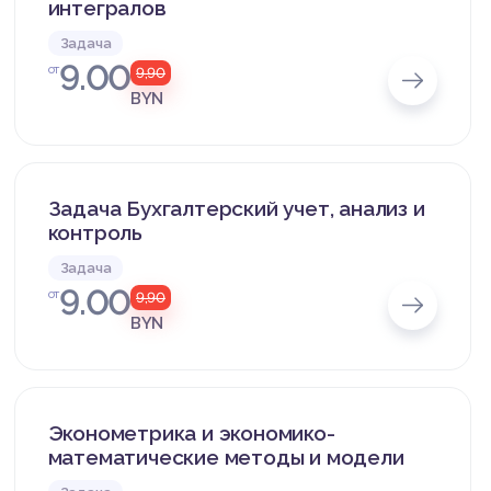
интегралов
Задача
9.00
от
9,90
BYN
Задача Бухгалтерский учет, анализ и
контроль
Задача
9.00
от
9,90
BYN
Эконометрика и экономико-
математические методы и модели