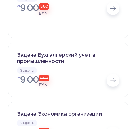
9.00
от
9,90
BYN
Задача Бухгалтерский учет в
промышленности
Задача
9.00
от
9,90
BYN
Задача Экономика организации
Задача