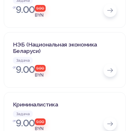
Задача
9.00
от
9,90
BYN
НЭБ (Национальная экономика
Беларуси)
Задача
9.00
от
9,90
BYN
Криминалистика
Задача
9.00
от
9,90
BYN