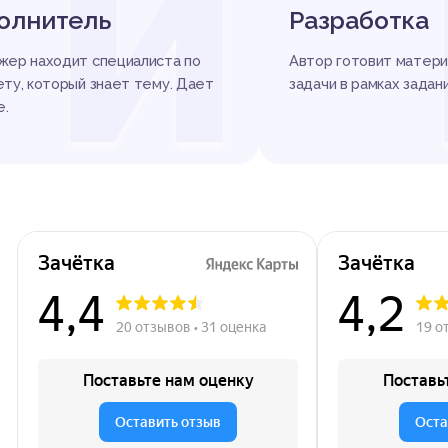
И
олнитель
Разработка
ер находит специалиста по
Автор готовит матери
ту, который знает тему. Дает
задачи в рамках задани
е.