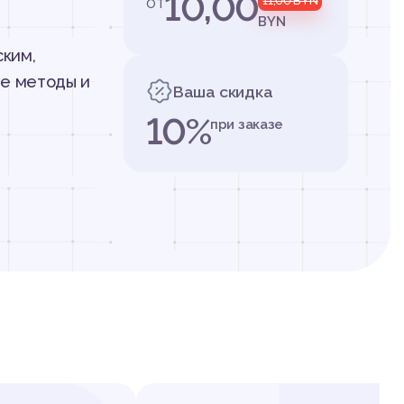
10,00
от
11,00
BYN
BYN
ским,
е методы и
Ваша скидка
10%
при заказе