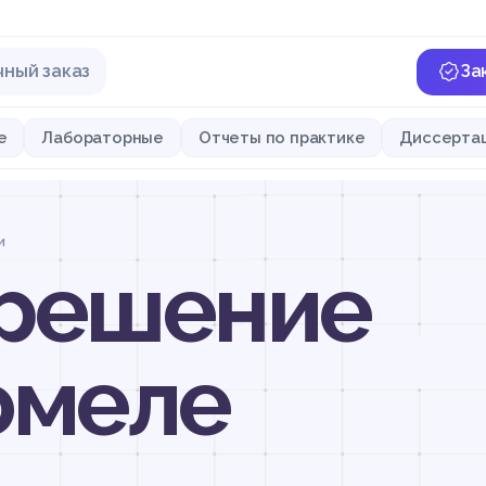
чный заказ
За
е
Лабораторные
Отчеты по практике
Диссерта
и
 решение
омеле