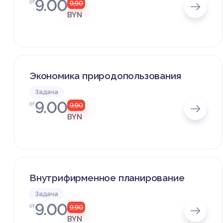
9.00
от
9,90
BYN
Экономика природопользования
Задача
9.00
от
9,90
BYN
Внутрифирменное планирование
Задача
9.00
от
9,90
BYN