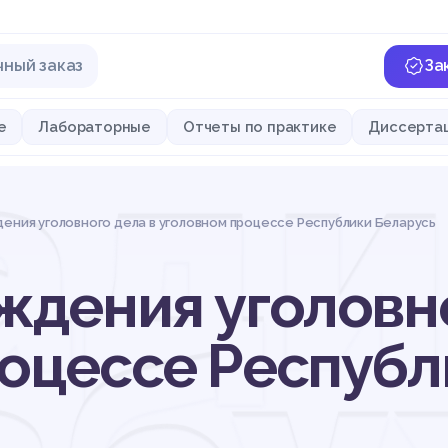
чный заказ
За
ади
е
Лабораторные
Отчеты по практике
Диссерта
ения уголовного дела в уголовном процессе Республики Беларусь
ждения уголовно
оцессе Республ