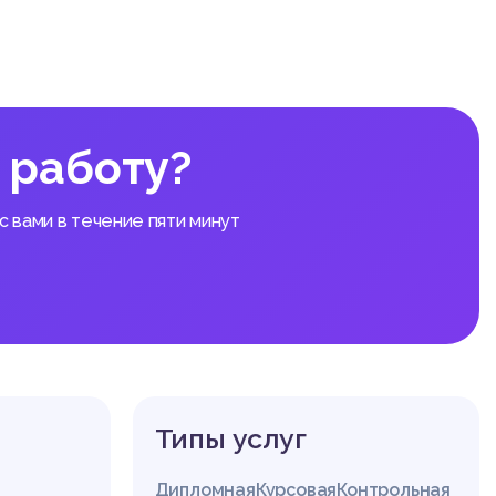
круглос
лномоче
я произ
компете
етствую
удности
 работу?
редотвр
но по с
ен.
 вами в течение пяти минут
, элект
симильн
о, а со
в устно
 проток
 следст
л судеб
Типы услуг
рной ча
туплени
Дипломная
Курсовая
Контрольная