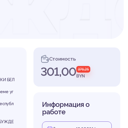
ужд
вно
Стоимость
301,00
376,25
в
BYN
КИ БЕЛ
теме уг
Информация о
Республ
работе
ЗБУЖДЕ