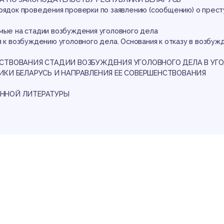
оло
орядок проведения проверки по заявлению (сообщению) о прес
емые на стадии возбуждения уголовного дела
я к возбуждению уголовного дела. Основания к отказу в возбуж
ЕСТВОВАНИЯ СТАДИИ ВОЗБУЖДЕНИЯ УГОЛОВНОГО ДЕЛА В УГ
ИКИ БЕЛАРУСЬ И НАПРАВЛЕНИЯ ЕЕ СОВЕРШЕНСТВОВАНИЯ
ННОЙ ЛИТЕРАТУРЫ
оце
аботы
пломной работы. Деятельность органов дознания, органов пре
окуратуры по расследованию преступлений играет важную роль 
Республике Беларусь. Об этом свидетельствует и то, что допу