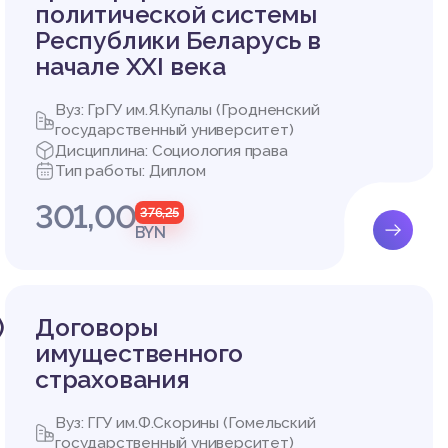
и прояв
политической системы
сти соо
Республики Беларусь в
образие
начале XXI века
слям пр
, котор
Вуз: ГрГУ им.Я.Купалы (Гродненский
плении,
государственный университет)
Дисциплина: Социология права
ных тра
Тип работы: Диплом
ак проце
301,00
376,25
BYN
 процес
товящем
окурор)
актичес
тветств
)
Договоры
имущественного
ых зада
страхования
произво
 предпо
Вуз: ГГУ им.Ф.Скорины (Гомельский
о, выде
государственный университет)