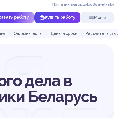
Почта для заявок: zakaz@za4etka.by
казать работу
Купить работу
Меню
я
ция
Онлайн-тесты
Цены и сроки
Рассчитать сто
го дела в
ики Беларусь