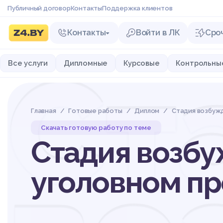
Публичный договор
Контакты
Поддержка клиентов
Контакты
Войти в ЛК
Сро
Ст
Все услуги
Дипломные
Курсовые
Контрольны
Главная
Готовые работы
Диплом
Стадия возбужд
Скачать готовую работу по теме
Стадия возбу
уголовном пр