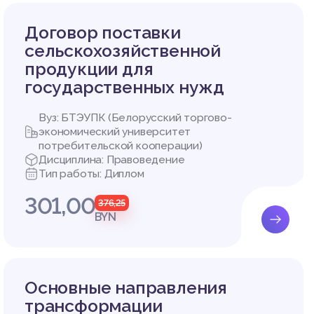
Договор поставки
 систем
сельскохозяйственной
продукции для
й орган
государственных нужд
скрытой
ает одн
Вуз: БТЭУПК (Белорусский торгово-
36].
экономический университет
 трех п
потребительской кооперации)
Дисциплина: Правоведение
Тип работы: Диплом
301,00
376,25
диненна
BYN
нных от
ми, при
лько те
Основные направления
авового
кой мет
трансформации