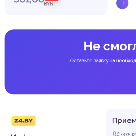
нутренних дел. В зда
BYN
уточно осуществляют 
нные должностные лиц
водства следственного 
В случае если принят
нцию органов внутрен
щими материалами нап
Не смог
(по делам частного о
ащению или пресечени
охранению их следов. 
Оставьте заявку на необхо
Заявления о преступле
ронной почте, по тел
ым или иным видам свя
общения о преступлен
й форме [37, с.92].
Заявление может быть 
ол принятия устного з
венного действия (есл
ного заседания (если 
Прием
Все сообщения, получ
сти, оформляются в с
+375 (