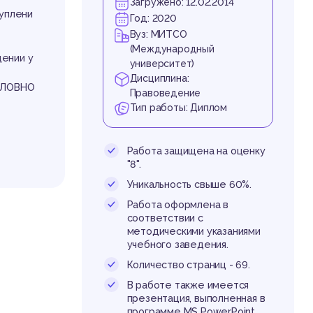
вн
Загружено: 12.02.2014
туплени
Год: 2020
Вуз: МИТСО
(Международный
дении у
университет)
Дисциплина:
ОЛОВНО
Правоведение
Тип работы: Диплом
сс
Работа защищена на оценку
"8".
Уникальность свыше 60%.
Работа оформлена в
соответствии с
методическими указаниями
учебного заведения.
Количество страниц - 69.
дварите
В работе также имеется
в укреп
презентация, выполненная в
скается
программе MS PowerPoint.