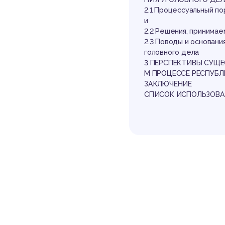
уг
2.1 Процессуальный п
и
2.2 Решения, принима
2.3 Поводы и основани
головного дела
3 ПЕРСПЕКТИВЫ СУЩ
М ПРОЦЕССЕ РЕСПУБЛ
ЗАКЛЮЧЕНИЕ
СПИСОК ИСПОЛЬЗОВА
пр
Выдержка из р
ВВЕДЕНИЕ
Актуальность темы ди
льного следствия, пр
лении правопорядка в 