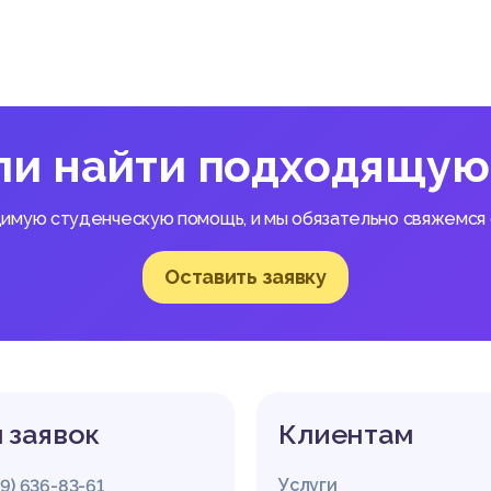
нии территориального органа прием сообщений о преступлении 
оперативные дежурные дежурных частей, а также и иные упо
а, например: следователь, если сообщение поступило во врем
действия [14, с.56].
ие итогового решения по конкретному сообщению не входит в 
них дел, то после регистрации заявление (сообщение) с соотв
равляются по подведомственности, подследственности, подс
ли найти подходящую
бвинения). Одновременно принимаются необходимые меры по п
ю преступления или административного правонарушения, а рав
Отказ в приеме заявления (сообщения) о преступлении запрещ
димую студенческую помощь, и мы обязательно свяжемся с
нии могут поступать в письменном виде, по телефону, по почте
еграфу, по информационным системам общего пользования, фак
Оставить заявку
зи, либо доставляются заявителем или его представителем личн
ии, об административном правонарушении и о происшествии – 
подано устно. При личном присутствии заявителя составляется
аявления о преступлении, либо сообщение вносится в протокол
и заявление сделано в ходе его производства), либо в протоко
оно было озвучено в ходе судебного разбирательства).
 заявок
Клиентам
енные должностными лицами органов внутренних дел вне дежу
оответствии с УПК и рапортом об обнаружении признаков прес
Услуги
29) 636-83-61