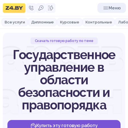
Меню
Все услуги
Дипломные
Курсовые
Контрольные
Лабо
арств
Скачать готовую работу по теме
Государственное
управление в
авлен
области
безопасности и
правопорядка
Купить эту готовую работу