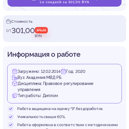
блас
со скидкой за 301,00 BYN
Стоимость
301,00
от
376,25
пасно
BYN
Информация о работе
Загружено: 12.02.2014
Год: 2020
вопор
Вуз: Академия МВД РБ
Дисциплина: Правовое регулирование
управления
Тип работы: Диплом
Работа защищена на оценку "9" без доработок.
Уникальность свыше 60%.
Работа оформлена в соответствии с методическими