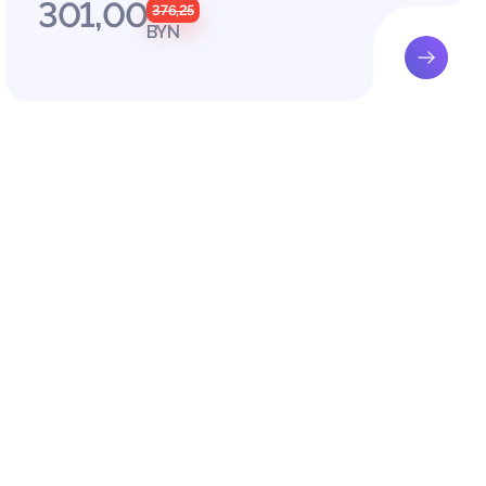
301,00
376,25
BYN
ХОТЫ
 природ
ротивод
х систе
нодател
ана с о
иваемог
ычи дик
и частям
 указыв
ное ими
я охотн