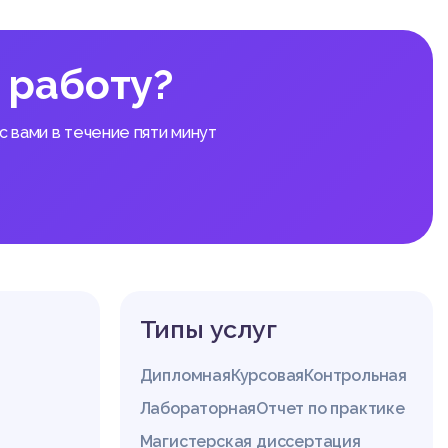
обоснов
 оконче
 работу?
ка и тр
 вами в течение пяти минут
еды одн
ным умы
у таким
добытую
рвичную
Типы услуг
в, сове
Дипломная
Курсовая
Контрольная
а или в
ия птиц
Лабораторная
Отчет по практике
а особо
Магистерская диссертация