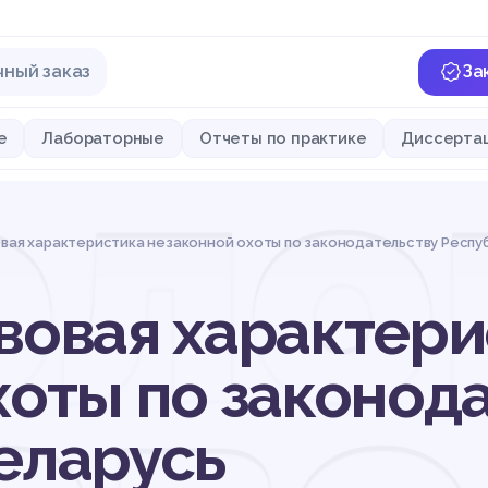
чный заказ
За
оло
е
Лабораторные
Отчеты по практике
Диссерта
вая характеристика незаконной охоты по законодательству Респу
вовая характери
хоты по законод
еларусь