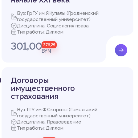
ой стра
од до 2
Вуз: ГрГУ им.Я.Купалы (Гродненский
государственный университет)
уют исп
Дисциплина: Социология права
отрасля
Тип работы: Диплом
не подд
301,00
376,25
ью отсу
BYN
ьство Р
 том, ч
авового
 законо
)
Договоры
вания р
имущественного
вого ис
страхования
ьзовани
вовых м
Вуз: ГГУ им.Ф.Скорины (Гомельский
государственный университет)
этот по
Дисциплина: Правоведение
равовог
Тип работы: Диплом
торов в