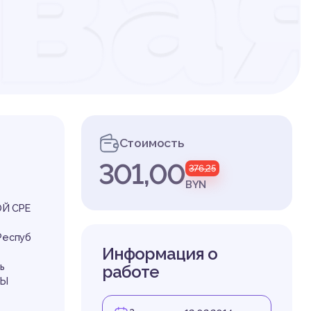
ва
те
Стоимость
301,00
376,25
он
BYN
Й СРЕ
Респуб
Информация о
ь
работе
ТЫ