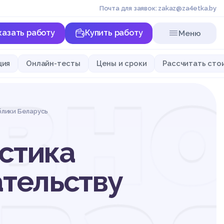
Почта для заявок: zakaz@za4etka.by
казать работу
Купить работу
Меню
вно
ция
Онлайн-тесты
Цены и сроки
Рассчитать сто
блики Беларусь
стика
ательству