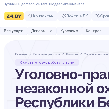
Публичный договор
Контакты
Поддержка клиентов
Контакты
Войти в ЛК
Сро
Уг
Все услуги
Дипломные
Курсовые
Контрольны
Главная
Готовые работы
Диплом
Уголовно-право
Скачать готовую работу по теме
Уголовно-пра
незаконной о
Республики Б