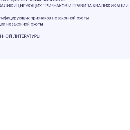
оты
КВАЛИФИЦИРУЮЩИХ ПРИЗНАКОВ И ПРАВИЛА КВАЛИФИКАЦИИ 
алифицирующих признаков незаконной охоты
ции незаконной охоты
ННОЙ ЛИТЕРАТУРЫ
кон
аботы
овершенствование социально-экономических, правовых, нравст
онально-культурных и иных отношений в обществе невозможно б
 эффективности предупреждения негативных форм преступног
ь в сфере экологии.
экономики усиливается тенденция роста преступности против 