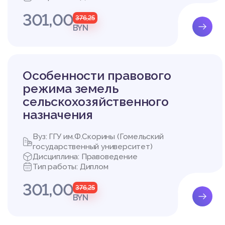
301,00
376,25
BYN
2 УГОЛОВНО-ПРАВОВ
2.1 Понятие, объект 
Незаконная охота явл
Особенности правового
ной среды, прежде вс
режима земель
ействие незаконной о
сельскохозяйственного
много толкования, ре
назначения
ьства.
Одна из проблем право
тсутствием единообр
Вуз: ГГУ им.Ф.Скорины (Гомельский
о преступления.
государственный университет)
Лица, занимающиеся ох
Дисциплина: Правоведение
их зверей и птиц, т.к.
Тип работы: Диплом
и.
301,00
Из 476 изученных нами
376,25
али на отсутствие у н
BYN
охотничьим азартом.
Тем самым, интерпрета