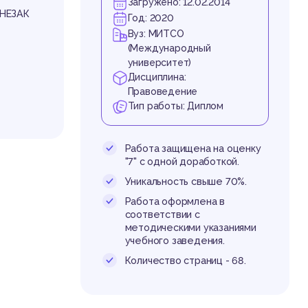
 по
Загружено: 12.02.2014
НЕЗАК
Год: 2020
Вуз: МИТСО
(Международный
университет)
Дисциплина:
Правоведение
Тип работы: Диплом
од
Работа защищена на оценку
"7" с одной доработкой.
Уникальность свыше 70%.
Работа оформлена в
соответствии с
методическими указаниями
венно-п
учебного заведения.
ез обес
о повед
Количество страниц - 68.
окружаю