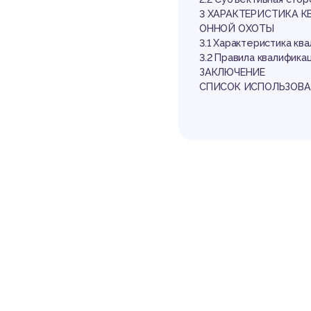
ох
3 ХАРАКТЕРИСТИКА 
ОННОЙ ОХОТЫ
3.1 Характеристика кв
3.2 Правила квалифика
ЗАКЛЮЧЕНИЕ
СПИСОК ИСПОЛЬЗОВА
за
Выдержка из р
ВВЕДЕНИЕ
Актуальность темы. С
сихологических, наци
печения достаточной
ения, в первую очеред
В условиях рыночной 
щей среды.