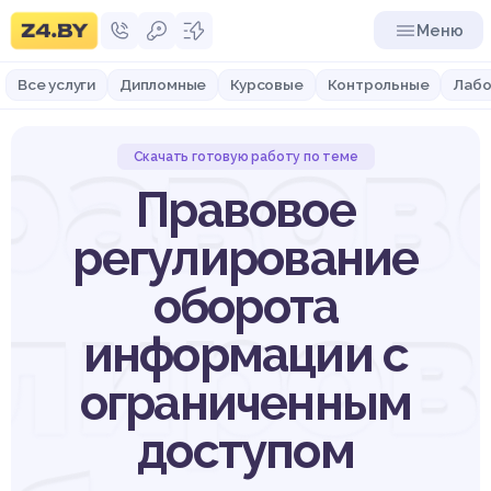
Меню
Все услуги
Дипломные
Курсовые
Контрольные
Лабо
равов
Скачать готовую работу по теме
Правовое
регулирование
лиро
оборота
информации с
ограниченным
доступом