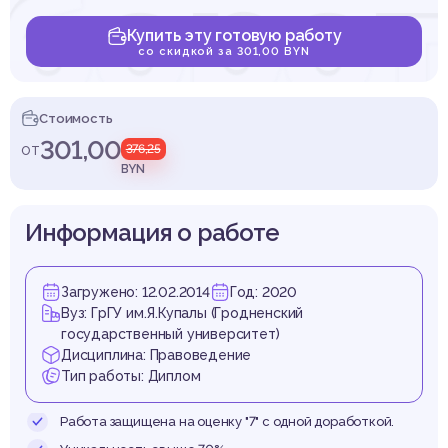
боро
Купить эту готовую работу
со скидкой за 301,00 BYN
ормац
Стоимость
301,00
от
376,25
BYN
Информация о работе
аниче
Загружено: 12.02.2014
Год: 2020
Вуз: ГрГУ им.Я.Купалы (Гродненский
государственный университет)
Дисциплина: Правоведение
Тип работы: Диплом
Работа защищена на оценку "7" с одной доработкой.