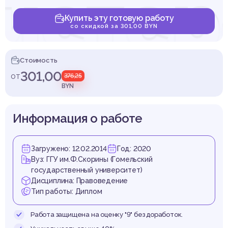
истер
Купить эту готовую работу
со скидкой за 301,00 BYN
боро
Стоимость
301,00
от
376,25
BYN
Информация о работе
спубл
Загружено: 12.02.2014
Год: 2020
Вуз: ГГУ им.Ф.Скорины (Гомельский
государственный университет)
Дисциплина: Правоведение
Тип работы: Диплом
Работа защищена на оценку "9" без доработок.