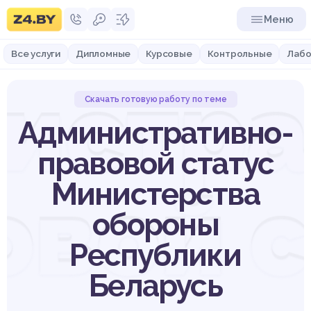
Меню
Все услуги
Дипломные
Курсовые
Контрольные
Лабо
истра
Скачать готовую работу по теме
Административно-
правовой статус
овой с
Министерства
обороны
Республики
Беларусь