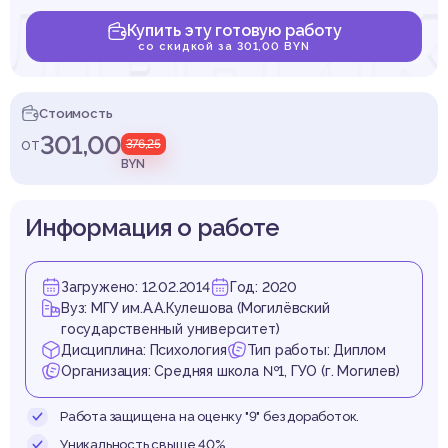
льник
Купить эту готовую работу
со скидкой за 301,00 BYN
нию в 
Стоимость
301,00
от
376,25
BYN
Информация о работе
звене
Загружено: 12.02.2014
Год: 2020
Вуз: МГУ им.А.А.Кулешова (Могилёвский
государственный университет)
Дисциплина: Психология
Тип работы: Диплом
Организация: Средняя школа №1, ГУО (г. Могилев)
Работа защищена на оценку "9" без доработок.
Уникальность свыше 40%.