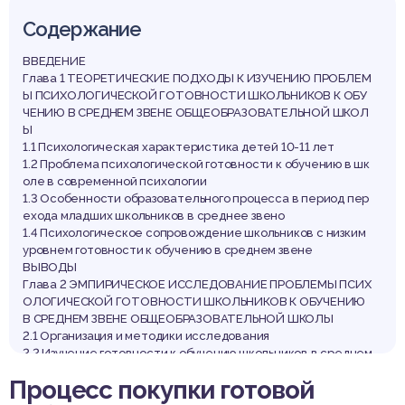
Содержание
ВВЕДЕНИЕ
Глава 1 ТЕОРЕТИЧЕСКИЕ ПОДХОДЫ К ИЗУЧЕНИЮ ПРОБЛЕМ
Ы ПСИХОЛОГИЧЕСКОЙ ГОТОВНОСТИ ШКОЛЬНИКОВ К ОБУ
ЧЕНИЮ В СРЕДНЕМ ЗВЕНЕ ОБЩЕОБРАЗОВАТЕЛЬНОЙ ШКОЛ
Ы
1.1 Психологическая характеристика детей 10-11 лет
1.2 Проблема психологической готовности к обучению в шк
оле в современной психологии
1.3 Особенности образовательного процесса в период пер
ехода младших школьников в среднее звено
1.4 Психологическое сопровождение школьников с низким
уровнем готовности к обучению в среднем звене
ВЫВОДЫ
Глава 2 ЭМПИРИЧЕСКОЕ ИССЛЕДОВАНИЕ ПРОБЛЕМЫ ПСИХ
ОЛОГИЧЕСКОЙ ГОТОВНОСТИ ШКОЛЬНИКОВ К ОБУЧЕНИЮ
В СРЕДНЕМ ЗВЕНЕ ОБЩЕОБРАЗОВАТЕЛЬНОЙ ШКОЛЫ
2.1 Организация и методики исследования
2.2 Изучение готовности к обучению школьников в среднем
звене школы у школьников
Процесс покупки готовой
2.3 Диагностика личностных качеств школьников
2.4 Взаимосвязь личностных качеств и готовности к обучен