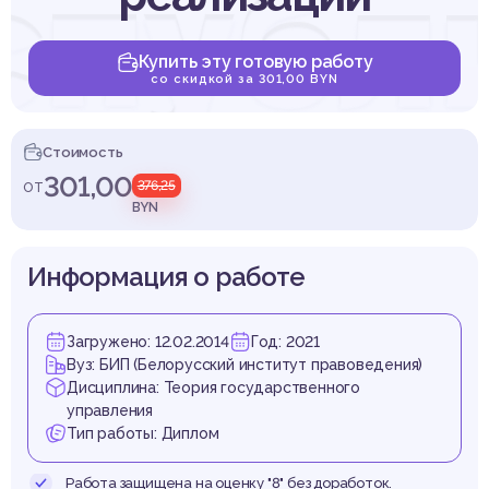
спубл
Купить эту готовую работу
со скидкой за 301,00 BYN
ларусь
Стоимость
301,00
от
376,25
BYN
Информация о работе
щност
Загружено: 12.02.2014
Год: 2021
Вуз: БИП (Белорусский институт правоведения)
Дисциплина: Теория государственного
управления
Тип работы: Диплом
Работа защищена на оценку "8" без доработок.