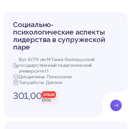
В исследовании испол
1. Теоретические мет
логических детермина
2. Эмпирические мето
Социально-
диагностические мето
[37], «Юношеская копи
психологические аспекты
2], опросник «Взаимод
лидерства в супружеской
3. Методы количестве
паре
тики (описательные ст
Вуз: БГПУ им.М.Танка (Белорусский
государственный педагогический
ГЛАВА 1. ТЕОРЕТИЧ
университет)
ЕННОЙ И ЗАРУБЕЖН
Дисциплина: Психология
Тип работы: Диплом
1.1. Понятие совлада
301,00
376,25
В Психологическом сло
BYN
кие процессы и повед
исных) ситуаций, особе
Понятие «преодоление
ействия человека, пр
зникшим обстоятельст