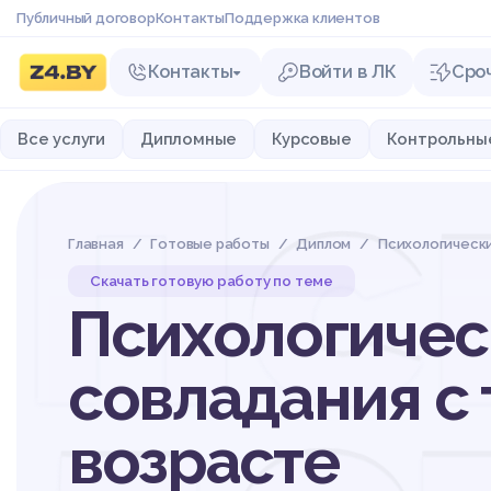
Публичный договор
Контакты
Поддержка клиентов
Контакты
Войти в ЛК
Сро
Пс
Все услуги
Дипломные
Курсовые
Контрольны
Главная
Готовые работы
Диплом
Психологическ
Скачать готовую работу по теме
Психологичес
совладания с
возрасте