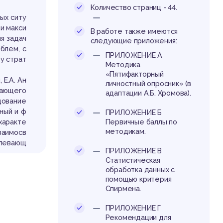
Количество страниц - 44.
ых ситу
и макси
В работе также имеются
я задач
следующие приложения:
блем, с
ПРИЛОЖЕНИЕ А
у страт
Методика
«Пятифакторный
 Е.А. Ан
личностный опросник» (в
дающего
адаптации А.Б. Хромова).
дование
ный и ф
ПРИЛОЖЕНИЕ Б
характе
Первичные баллы по
методикам.
заимосв
олевающ
ПРИЛОЖЕНИЕ В
Статистическая
тва суи
обработка данных с
 данным
помощью критерия
блики Б
Спирмена.
х [44].
ия моло
ПРИЛОЖЕНИЕ Г
 трудно
Рекомендации для