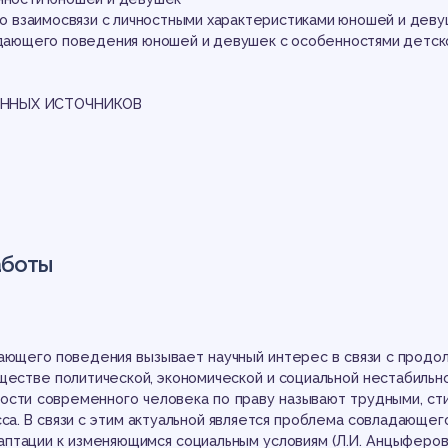
ош
 во взаимосвязи с личностными характеристиками юношей и дев
ладающего поведения юношей и девушек с особенностями детс
ННЫХ ИСТОЧНИКОВ
зра
аботы
ающего поведения вызывает научный интерес в связи с прод
ществе политической, экономической и социальной нестабильно
ости современного человека по праву называют трудными, ст
са. В связи с этим актуальной является проблема совладающег
аптации к изменяющимся социальным условиям (Л.И. Анцыферова,