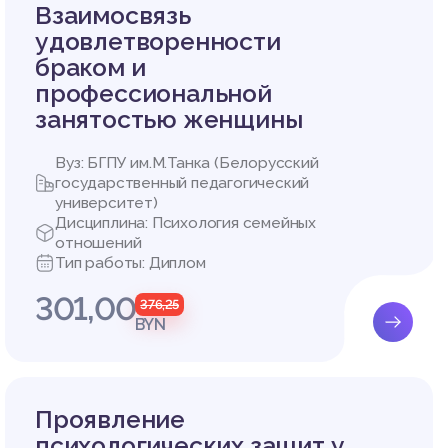
Взаимосвязь
жизни и
удовлетворенности
 субъек
браком и
ь, прив
профессиональной
дение а
занятостью женщины
ндивида
. Особе
Вуз: БГПУ им.М.Танка (Белорусский
ндивида
государственный педагогический
университет)
щим асп
Дисциплина: Психология семейных
ных дис
отношений
успешно
Тип работы: Диплом
типолог
301,00
376,25
 период
BYN
вития л
контрол
орый оп
инг-пов
Проявление
т влиян
психологических защит у