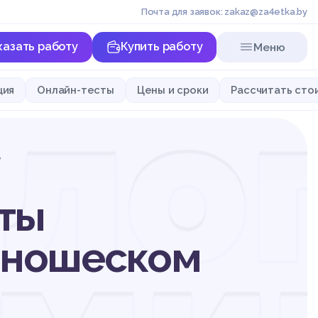
Почта для заявок: zakaz@za4etka.by
казать работу
Купить работу
Меню
ло
ция
Онлайн-тесты
Цены и сроки
Рассчитать сто
е
ты
 юношеском