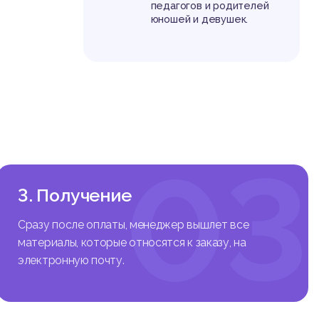
ных / н
педагогов и родителей
юношей и девушек.
к орган
особств
ия со с
аспекто
 в юнош
03
ия в юн
3. Получение
отечест
Сразу после оплаты, менеджер вышлет все
егий со
материалы, которые относятся к заказу, на
и копин
электронную почту.
цам юно