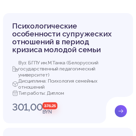
ьзовались следующие методы:
оды – анализ психолого-педагогической литературы по проблем
нт совладающего поведения в юношеском возрасте.
ды – психологическое тестирование. Использовались следующи
Психологические
дики: «Пятифакторный личностный опросник» в адаптации А.Б. 
нг шкала», авторы М. Фрайденберг, Р. Льюис, адаптация Т.Л.Крю
особенности супружеских
ействие родитель – ребенок» И.М. Марковской [28].
отношений в период
нного и качественного анализа данных: методы математической
кризиса молодой семьи
атистики, критерий линейной ранговой корреляции r-Спирмена).
Вуз: БГПУ им.М.Танка (Белорусский
государственный педагогический
ЕСКИЙ АНАЛИЗ ПРОБЛЕМЫ СОВЛАДАЮЩЕГО ПОВЕДЕНИЯ В ОТ
университет)
ОЙ ПСИХОЛОГИИ
Дисциплина: Психология семейных
отношений
ющего поведения в психологической науке
Тип работы: Диплом
варе термин «совладание» (англ. coping) определяется, как «п
301,00
376,25
ение, направленные на преодоление и переживание стрессовы
BYN
нно психосоциального характера» [29].
 («coping») означает поведенческие, когнитивные и эмоциона
едпринимаемые им для преодоления трудных ситуаций и адаптац
вам. Совладающее поведение является индивидуальным спосо