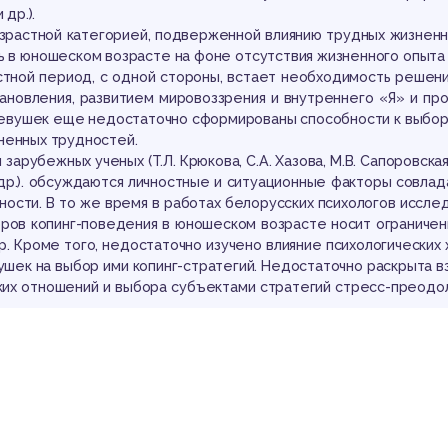
 др.).
зрастной категорией, подверженной влиянию трудных жизненн
ть в юношеском возрасте на фоне отсутствия жизненного опыта 
астной период, с одной стороны, встает необходимость решени
ановления, развитием мировоззрения и внутреннего «Я» и про
девушек еще недостаточно сформированы способности к выбор
ненных трудностей.
 зарубежных ученых (T.Л. Крюкова, С.А. Хазова, М.В. Сапоровская,
 и др.). обсуждаются личностные и ситуационные факторы совла
ности. В то же время в работах белорусских психологов иссле
оров копинг-поведения в юношеском возрасте носит ограничен
. Кроме того, недостаточно изучено влияние психологических 
ушек на выбор ими копинг-стратегий. Недостаточно раскрыта в
ких отношений и выбора субъектами стратегий стресс-преод
мости данного исследования можно отнести увеличение количес
ларусь среди лиц раннего юношеского возраста. Так, согласно
ника «Социальное положение и уровень жизни молодежи Респу
 зарегистрировано 143 случая суицида среди несовершеннолетни
ьной становится проблема профилактики суицидального поведен
рмирования конструктивных способов преодоления жизненных