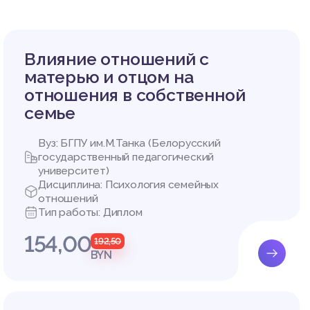
е психо
е психо
Влияние отношений с
Хромова
ковой [2
матерью и отцом на
отношения в собственной
 статис
семье
Вуз: БГПУ им.М.Танка (Белорусский
государственный педагогический
ЕЧЕСТВ
университет)
Дисциплина: Психология семейных
отношений
Тип работы: Диплом
сихичес
154,00
192,50
х (криз
BYN
льные д
ии к во
бом вза