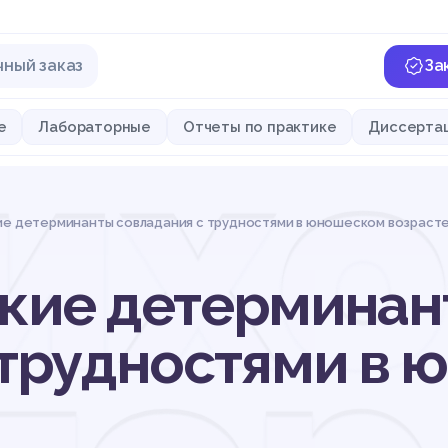
чный заказ
За
ихо
е
Лабораторные
Отчеты по практике
Диссерта
ие детерминанты совладания с трудностями в юношеском возраст
кие детерминан
 трудностями в