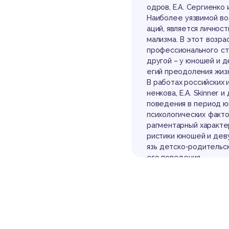
одров, Е.А. Сергиенко и
Наиболее уязвимой во
аций, является личнос
мализма. В этот возр
профессионального ст
другой – у юношей и 
егий преодоления жиз
В работах российских и
ненкова, E.A. Skinner
поведения в период ю
психологических факт
рагментарный характер
ристики юношей и дев
язь детско-родительс
его поведения.
К практической значи
цидов в Республике Бе
статистического сбор
еларусь», в 2018 году
В связи с этим актуал
дежи посредством фо