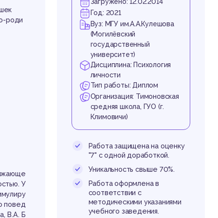
ес
Загружено: 12.02.2014
ушек
Год: 2021
ко-роди
Вуз: МГУ им.А.А.Кулешова
(Могилёвский
государственный
университет)
Дисциплина: Психология
личности
Тип работы: Диплом
Организация: Тимоновская
сте
средняя школа, ГУО (г.
Климовичи)
Работа защищена на оценку
"7" с одной доработкой.
Уникальность свыше 70%.
олжающе
Работа оформлена в
стью. У
соответствии с
имулиру
методическими указаниями
о повед
учебного заведения.
 В.А. Б