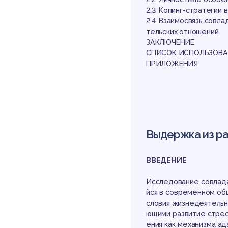
юн
2.3. Копинг-стратегии
2.4. Взаимосвязь сов
тельских отношений
ЗАКЛЮЧЕНИЕ
СПИСОК ИСПОЛЬЗОВА
ПРИЛОЖЕНИЯ
во
Выдержка из р
ВВЕДЕНИЕ
Исследование совлад
йся в современном об
словия жизнедеятельн
ющими развитие стрес
ения как механизма ад