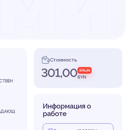
рми
дан
Стоимость
301,00
376,25
ост
BYN
ЕСТВЕН
Информация о
ЛАДАЮЩ
работе