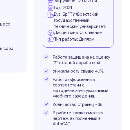
Загружено: 12.02.2014
Год: 2021
Вуз: БрГТУ (Брестский
государственный
оцесс
технический университет)
Дисциплина: Отопление
Тип работы: Диплом
и соор
Работа защищена на оценку
"7" с одной доработкой.
Уникальность свыше 40%.
Работа оформлена в
соответствии с
методическими указаниями
учебного заведения.
Количество страниц - 35.
В работе также имеется
чертеж, выполненный в
AutoCAD.