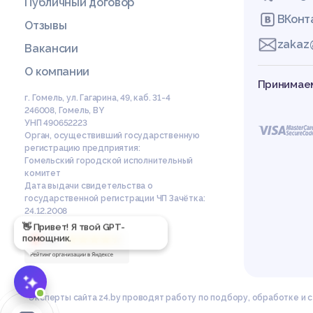
Публичный договор
ВКонт
Отзывы
zakaz
Вакансии
О компании
Принимаем
г. Гомель, ул. Гагарина, 49, каб. 31-4
246008
,
Гомель
,
BY
УНП 490652223
Орган, осуществивший государственную
регистрацию предприятия:
Гомельский городской исполнительный
комитет
Дата выдачи свидетельства о
государственной регистрации ЧП Зачётка:
24.12.2008
👋 Привет! Я твой GPT-
помощник.
Эксперты сайта z4.by проводят работу по подбору, обработке и