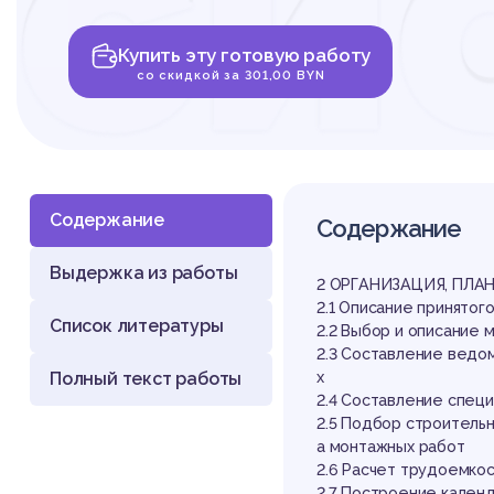
си
Купить эту готовую работу
от
со скидкой за 301,00 BYN
Содержание
Содержание
Выдержка из работы
2 ОРГАНИЗАЦИЯ, ПЛ
2.1 Описание принято
Список литературы
2.2 Выбор и описание
2.3 Составление ведо
Полный текст работы
х
2.4 Составление спец
2.5 Подбор строитель
а монтажных работ
2.6 Расчет трудоемко
2.7 Построение кален