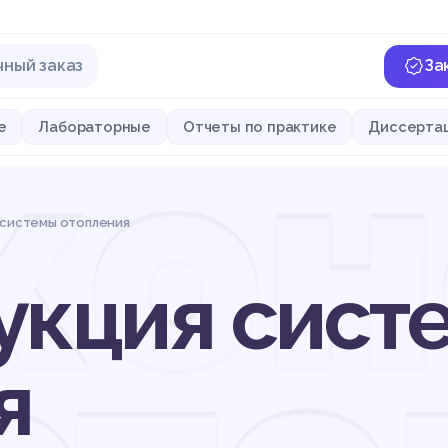
чный заказ
За
кон
е
Лабораторные
Отчеты по практике
Диссерта
 системы отопления
укция сист
я