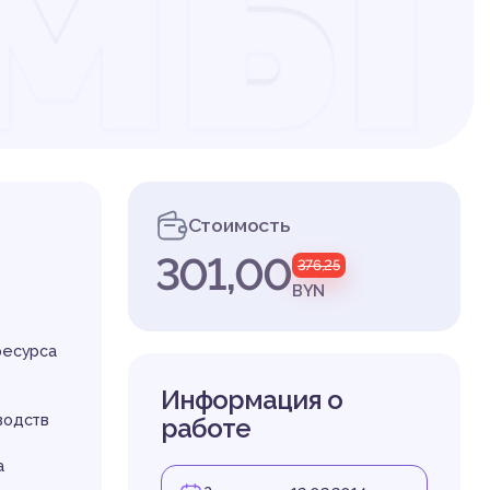
емы
ен
Стоимость
301,00
376,25
BYN
ресурса
Информация о
водств
работе
а