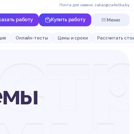
Почта для заявок: zakaz@za4etka.by
казать работу
Купить работу
Меню
ст
ция
Онлайн-тесты
Цены и сроки
Рассчитать сто
емы