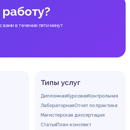
 работу?
 вами в течение пяти минут
Типы услуг
Дипломная
Курсовая
Контрольная
Лабораторная
Отчет по практике
Магистерская диссертация
Статья
План-конспект