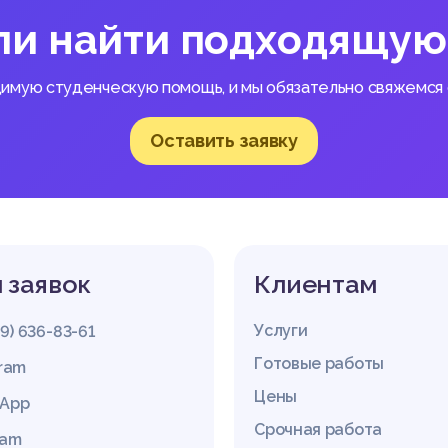
ли найти подходящую
димую студенческую помощь, и мы обязательно свяжемся с
Оставить заявку
 заявок
Клиентам
Услуги
29) 636-83-61
Готовые работы
gram
Цены
App
Срочная работа
ram