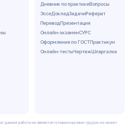
Дневник по практике
Вопросы
Эссе
Доклад
Задачи
Реферат
Перевод
Презентация
ины
Онлайн-экзамен
СУРС
Оформление по ГОСТ
Практикум
Онлайн-тесты
Чертеж
Шпаргалка
ат данной работы не является готовым научным трудом, но может