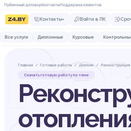
Публичный договор
Контакты
Поддержка клиентов
Контакты
Войти в ЛК
Сро
Ре
Все услуги
Дипломные
Курсовые
Контрольны
Главная
Готовые работы
Диплом
Реконструкция
Скачать готовую работу по теме
Реконстр
отоплени