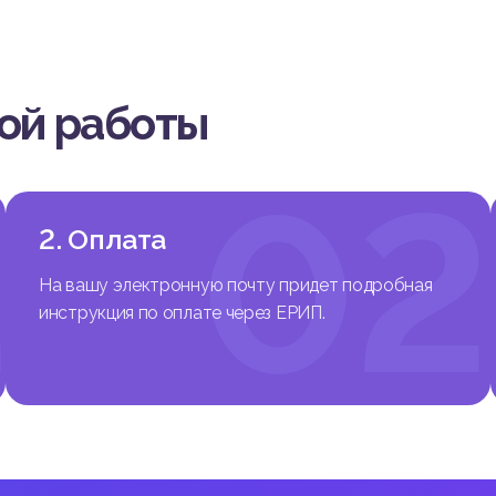
вой работы
1
02
2. Оплата
На вашу электронную почту придет подробная
инструкция по оплате через ЕРИП.