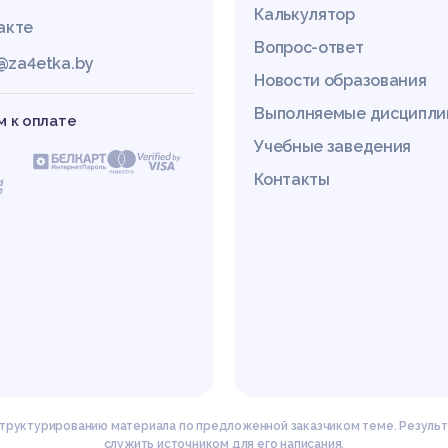
Калькулятор
акте
Вопрос-ответ
@za4etka.by
Новости образования
Выполняемые дисципл
 к оплате
Учебные заведения
Контакты
 структурированию материала по предложенной заказчиком теме. Результ
служить источником для его написания.