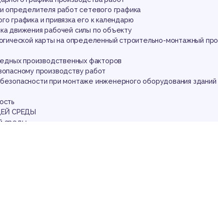
ки определителя работ сетевого графика
го графика и привязка его к календарю
ика движения рабочей силы по объекту
ологической карты на определенный строительно-монтажный пр
вредных производственных факторов
езопасному производству работ
 безопасности при монтаже инженерного оборудования зданий 
ость
ЕЙ СРЕДЫ
й среды
щите населения от чрезвычайных ситуаций
аботы