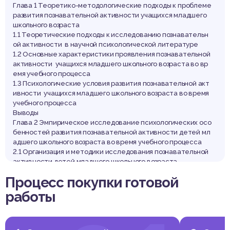
Глава 1 Теоретико-методологические подходы к проблеме
развития познавательной активности учащихся младшего
школьного возраста
1.1 Теоретические подходы к исследованию познавательн
ой активности в научной психологической литературе
1.2 Основные характеристики проявления познавательной
активности учащихся младшего школьного возраста во вр
емя учебного процесса
1.3 Психологические условия развития познавательной акт
ивности учащихся младшего школьного возраста во время
учебного процесса
Выводы
Глава 2 Эмпирическое исследование психологических осо
бенностей развития познавательной активности детей мл
адшего школьного возраста во время учебного процесса
2.1 Организация и методики исследования познавательной
активности детей младшего школьного возраста
2.2 Результаты исследования познавательной активности
Процесс покупки готовой
младших школьников на констатирующем этапе исследов
ания
работы
2.3 Описание содержания формирующего эксперимента п
о развитию познавательной активности учащихся младшег
о школьного возраста на уроках иностранного языка
2.4 Результаты контрольного этапа исследования проявлен