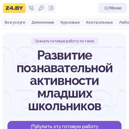
Меню
Все услуги
Дипломные
Курсовые
Контрольные
Лабо
азвит
Скачать готовую работу по теме
Развитие
познавательной
авате
активности
младших
школьников
Купить эту готовую работу