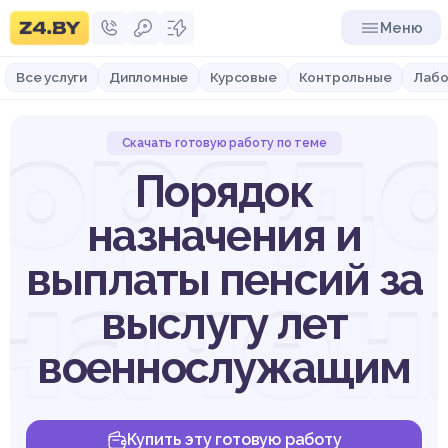
Меню
Все услуги
Дипломные
Курсовые
Контрольные
Лабо
оряд
Скачать готовую работу по теме
Порядок
назначения и
начен
выплаты пенсий за
выслугу лет
военнослужащим
Купить эту готовую работу