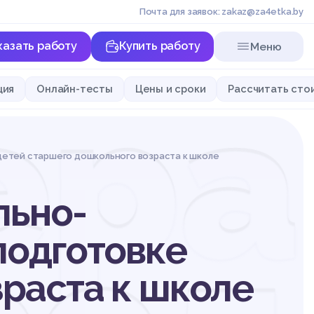
Почта для заявок: zakaz@za4etka.by
казать работу
Купить работу
Меню
ер
ция
Онлайн-тесты
Цены и сроки
Рассчитать сто
детей старшего дошкольного возраста к школе
льно-
подготовке
раста к школе