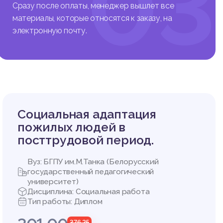
ста
03
ая сист
Сразу после оплаты, менеджер вышлет все
я сдерж
материалы, которые относятся к заказу, на
 возник
электронную почту.
лого; в
тников.
е
ОДГОТО
ного во
Социальная адаптация
пожилых людей в
посттрудовой период.
вентивн
среде ж
лняет п
Вуз: БГПУ им.М.Танка (Белорусский
моопред
государственный педагогический
университет)
Дисциплина: Социальная работа
Тип работы: Диплом
 - восп
376,25