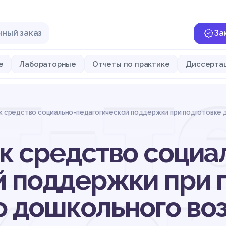
чный заказ
За
т-т
е
Лабораторные
Отчеты по практике
Диссерта
к средство социально-педагогической поддержки при подготовке 
к средство социа
й поддержки при 
о дошкольного воз