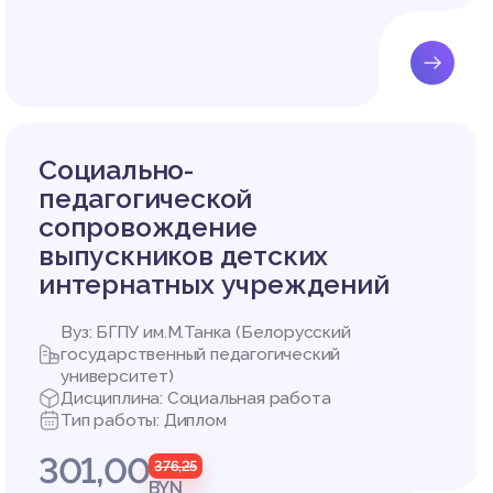
 социал
.Н. Седо
естве по
гогичес
 и взаи
еской п
Социально-
; деяте
педагогической
идуальн
сопровождение
нятия с
выпускников детских
уализац
интернатных учреждений
ержки р
кой под
Вуз: БГПУ им.М.Танка (Белорусский
омощь в
государственный педагогический
уществл
университет)
итию ре
Дисциплина: Социальная работа
Тип работы: Диплом
к поэта
: диагн
301,00
376,25
BYN