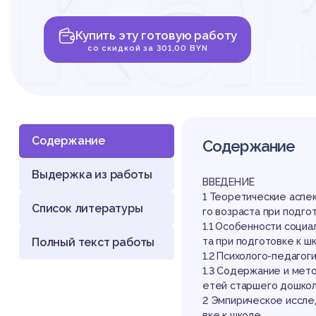
ка
Купить эту готовую работу
со
со скидкой за 301,00 BYN
Содержание
Содержание
Выдержка из работы
пе
ВВЕДЕНИЕ
1 Теоретические аспе
Список литературы
го возраста при подго
1.1 Особенности соци
Полный текст работы
та при подготовке к 
1.2 Психолого-педаго
1.3 Содержание и мет
етей старшего дошкол
2 Эмпирическое иссле
вке к школе