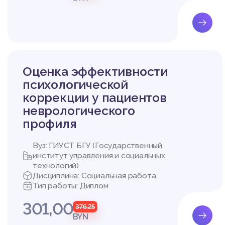
Целью диагностическо
енностных смыслов. Н
т условия диагностики
акта с ребенком, пом
ии ребенка получает в
а также определить ме
Оценка эффективности
психологической
2 ЭМПИРИЧЕСКОЕ ИС
коррекции у пациентов
ОТОВКЕ К ШКОЛЕ
неврологического
2.1 Организация и ме
профиля
Исследование проводи
Вуз: ГИУСТ БГУ (Государственный
Всего в исследовании 
институт управления и социальных
оставили 20 мальчиков
технологий)
Цель эмпирического и
Дисциплина: Социальная работа
а при подготовке к шк
Тип работы: Диплом
Задачи эмпирического
301,00
1. Выявить уровень пр
376,25
2. Изучить уровень с
BYN