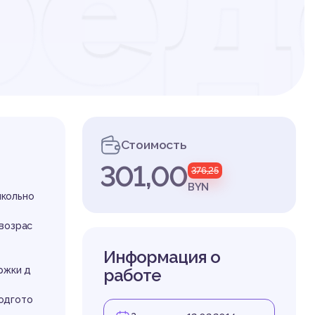
ред
ль
Стоимость
301,00
376,25
ог
BYN
школьно
возрас
Информация о
ржки д
работе
одгото