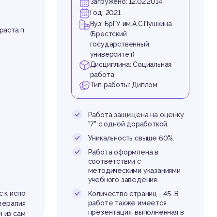
ерж
Загружено: 12.02.2014
Год: 2021
Вуз: БрГУ им.А.С.Пушкина
раста п
(Брестский
государственный
университет)
Дисциплина: Социальная
работа
Тип работы: Диплом
то
Работа защищена на оценку
"7" с одной доработкой.
Уникальность свыше 60%.
Работа оформлена в
соответствии с
методическими указаниями
учебного заведения.
 к испо
Количество страниц - 45. В
работе также имеется
терапия
презентация, выполненная в
н из сам