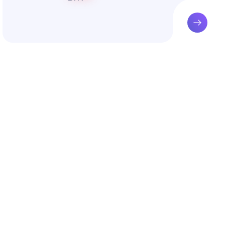
х его ц
ектируе
ии конт
бализац
койство,
И ПОДГ
вания с
возраст
ста.
ошкольн