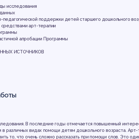
дд
оды исследования
 данных
о-педагогической поддержки детей старшего дошкольного воз
е средствами арт-терапии
рограммы
частичной апробации Программы
ННЫХ ИСТОЧНИКОВ
дго
аботы
следования. В последние годы отмечается повышенный интерес
и в различных видах помощи детям дошкольного возраста. Арт-
ить то, что очень сложно рассказать при помощи слов. Это оди