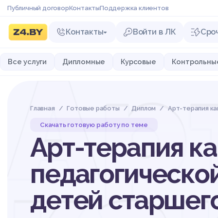
Публичный договор
Контакты
Поддержка клиентов
Контакты
Войти в ЛК
Сро
Ар
Все услуги
Дипломные
Курсовые
Контрольны
Главная
Готовые работы
Диплом
Арт-терапия ка
Скачать готовую работу по теме
Арт-терапия ка
педагогическо
детей старшег