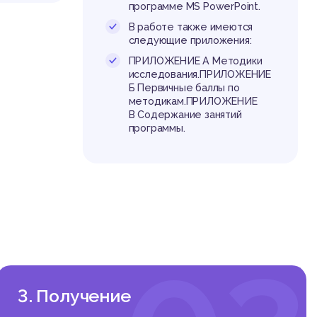
 ст
программе MS PowerPoint.
к наибо
од не и
В работе также имеются
педагог
следующие приложения:
ПРИЛОЖЕНИЕ А Методики
ей стар
исследования.ПРИЛОЖЕНИЕ
ической
Б Первичные баллы по
го спос
методикам.ПРИЛОЖЕНИЕ
оль
у самос
В Содержание занятий
программы.
 развит
логичес
циальну
реализа
м и дос
овиях о
жизни р
готовка
ь прово
3. Получение
и, выст