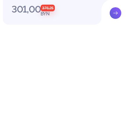
го этапа является осознание ребенком своей проблемы в рамка
301,00
а данном этапе педагог фиксирует факт наличия проблемы, про
376,25
BYN
 проблемы. Основная задача педагога заключается в установлен
ощи ему в понимании и вербализации проблемы. С помощью вер
озможность высказать вслух все то, что вызывает у него беспо
сто данной ситуации в его жизни.
СЛЕДОВАНИЕ ПРОБЛЕМ ДЕТЕЙ ДОШКОЛЬНОГО ВОЗРАСТА ПР
тоды исследования
лось на базе ГУО «Кошевичский ясли-сад Пинского района».
приняли участие 40 детей в возрасте 6-7 лет. Выборку исследо
 и 20 девочек.
сследования: выявить проблемы детей старшего дошкольного 
оле.
 исследования:
оизвольной саморегуляции у детей старшего дошкольного возра
формированности коммуникативных навыков у детей старшего д