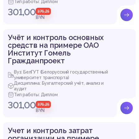
Тип работы: Диплом
301,00
376,25
BYN
Учёт и контроль основных
средств на примере ОАО
Институт Гомель
Гражданпроект
Вуз: БелГУТ (Белорусский государственный
университет транспорта)
Дисциплина: Бухгалтерский учёт, анализ и
аудит
Тип работы: Диплом
301,00
376,25
BYN
Учет и контроль затрат
организации на примере