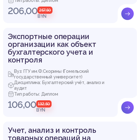
Тип работы: Диплом
206,00
257,50
BYN
Экспортные операции
организации как объект
бухгалтерского учета и
контроля
Вуз: ГГУ им.Ф.Скорины (Гомельский
государственный университет)
Дисциплина: Бухгалтерский учёт, анализ и
аудит
Тип работы: Диплом
106,00
132,50
BYN
Учет, анализ и контроль
товарных операций на