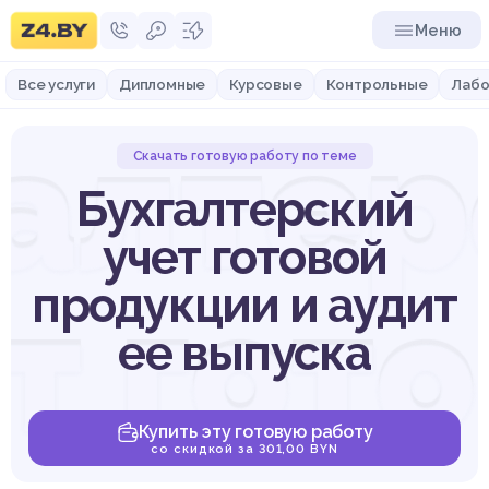
Меню
Все услуги
Дипломные
Курсовые
Контрольные
Лабо
галтер
Скачать готовую работу по теме
Бухгалтерский
учет готовой
т гот
продукции и аудит
ее выпуска
Купить эту готовую работу
со скидкой за 301,00 BYN