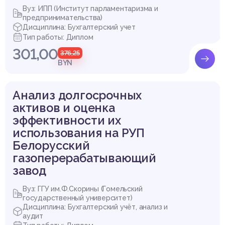
Вуз: ИПП (Институт парламентаризма и
предпринимательства)
Дисциплина: Бухгалтерский учет
Тип работы: Диплом
301,00
376,25
BYN
Анализ долгосрочных
активов и оценка
эффективности их
использования на РУП
Белорусский
газоперерабатывающий
завод
Вуз: ГГУ им.Ф.Скорины (Гомельский
государственный университет)
Дисциплина: Бухгалтерский учёт, анализ и
аудит