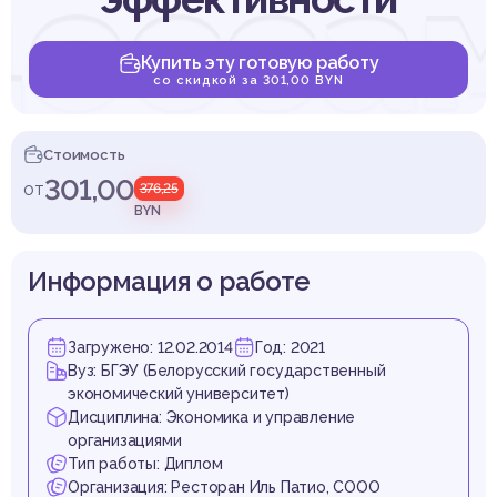
цессам
Купить эту готовую работу
со скидкой за 301,00 BYN
дприя
Стоимость
301,00
от
376,25
BYN
Информация о работе
дуст
Загружено: 12.02.2014
Год: 2021
Вуз: БГЭУ (Белорусский государственный
экономический университет)
Дисциплина: Экономика и управление
организациями
Тип работы: Диплом
Организация: Ресторан Иль Патио, СООО