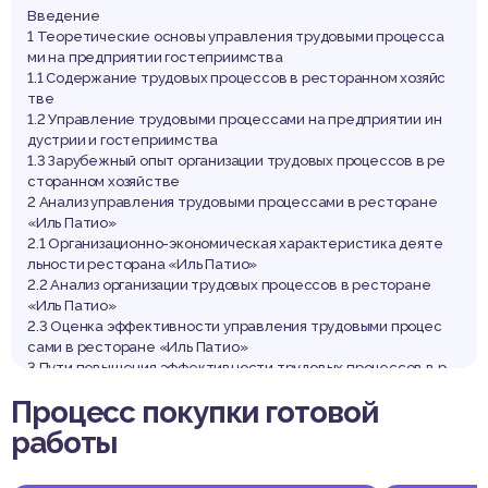
ктив
Введение
1 Теоретические основы управления трудовыми процесса
ми на предприятии гостеприимства
1.1 Содержание трудовых процессов в ресторанном хозяйс
тве
1.2 Управление трудовыми процессами на предприятии ин
дустрии и гостеприимства
1.3 Зарубежный опыт организации трудовых процессов в ре
сторанном хозяйстве
2 Анализ управления трудовыми процессами в ресторане
«Иль Патио»
2.1 Организационно-экономическая характеристика деяте
льности ресторана «Иль Патио»
2.2 Анализ организации трудовых процессов в ресторане
«Иль Патио»
2.3 Оценка эффективности управления трудовыми процес
сами в ресторане «Иль Патио»
3 Пути повышения эффективности трудовых процессов в р
есторане «Иль Патио»
Процесс покупки готовой
3.1 Основные направления совершенствования организац
ии трудовых процессов
работы
3.2 Мероприятия по повышению эффективности управлени
я трудовыми процессами