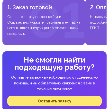
01
Заключение
Список использованных источников
1. Заказ готовой
2. Опл
Приложения
Оставьте заявку по кнопке "купить ".
На вашу эл
Обязательно укажите правильный e-mail, на
подробная 
него вышлют инструкции по оплате и ваши
ЕРИП.
Выдержка из работы
материалы.
Не смогли найти
подходящую работу?
Оставьте заявку на необходимую студенческую
помощь, и мы обязательно свяжемся с вами в
течение пяти минут
Оставить заявку