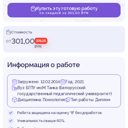
авлен
Купить эту готовую работу
со скидкой за 301,00 BYN
денто
Стоимость
301,00
от
376,25
BYN
Информация о работе
чных 
Загружено: 12.02.2014
Год: 2021
Вуз: БГПУ им.М.Танка (Белорусский
государственный педагогический университет)
Дисциплина: Психология
Тип работы: Диплом
Работа защищена на оценку "8" без доработок.
Уникальность свыше 60%.