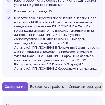
бучен
Работа оформлена в соответствии с методическими
указаниями учебного заведения.
Количество страниц - 53.
В работе также имеется презентация, выполненная в
программе MS PowerPoint.В работе также имеются
следующие приложения:ПРИЛОЖЕНИЕ А Тест Дж.
Голланда на определение профессионального типа
личности.ПРИЛОЖЕНИЕ Б Опросник уровня
самоактуализации личности (САТ) (Э. Шостром,
адаптация Л.Я. Гозман, М.В. Кроз, М.В.
Латинской).ПРИЛОЖЕНИЕ В Первичные баллы по тесту
Дж. Голланда на определение профессионального
типа личности.ПРИЛОЖЕНИЕ Г Первичные баллы по
опроснику самоактуализации личности (САТ) (Э.
Шостром, адаптация Л.Я. Гозман, М.В. Кроз, М.В.
Латинской).ПРИЛОЖЕНИЕ Д Корреляционная матрица.
Содержание
Выдержка из работы
Список литературы