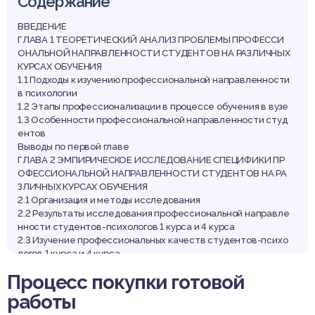
Содержание
ВВЕДЕНИЕ
ГЛАВА 1 ТЕОРЕТИЧЕСКИЙ АНАЛИЗ ПРОБЛЕМЫ ПРОФЕССИ
ОНАЛЬНОЙ НАПРАВЛЕННОСТИ СТУДЕНТОВ НА РАЗЛИЧНЫХ
КУРСАХ ОБУЧЕНИЯ
1.1 Подходы к изучению профессиональной направленности
в психологии
1.2 Этапы профессионализации в процессе обучения в вузе
1.3 Особенности профессиональной направленности студ
ентов
Выводы по первой главе
ГЛАВА 2 ЭМПИРИЧЕСКОЕ ИССЛЕДОВАНИЕ СПЕЦИФИКИ ПР
ОФЕССИОНАЛЬНОЙ НАПРАВЛЕННОСТИ СТУДЕНТОВ НА РА
ЗЛИЧНЫХ КУРСАХ ОБУЧЕНИЯ
2.1 Организация и методы исследования
2.2 Результаты исследования профессиональной направле
нности студентов-психологов 1 курса и 4 курса
2.3 Изучение профессиональных качеств студентов-психо
логов 1 курса и 4 курса
2.4 Анализ результатов исследования взаимосвязи профес
Процесс покупки готовой
сиональной направленности и профессиональных качеств
студентов-психологов
работы
Выводы по второй главе