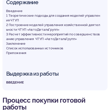
Содержание
Введение
1 Теоретические подходы для создания моделей управлен
ия ЧТУП
2 Построение моделей управления хозяйственной деятел
ьности ЧТУП «АвтоДетальГрупп»
3 Расчет эффективности мероприятий по совершенствов
анию управления ЧТУП «АвтоДетальГрупп»
Заключение
Список использованных источников
Приложения
Выдержка из работы
ВВЕДЕНИЕ
В маркетинговой деятельности используются различные эк
ономико-математические методы. Их можно разделить на
Процесс покупки готовой
следующие категории:
работы
1) Детерминированные методы исследования операций (в