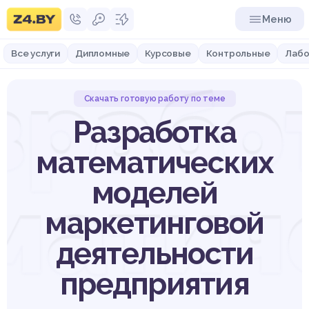
Меню
Все услуги
Дипломные
Курсовые
Контрольные
Лабо
зрабо
Скачать готовую работу по теме
Разработка
математических
матич
моделей
маркетинговой
деятельности
предприятия