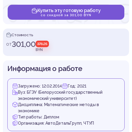
одел
Купить эту готовую работу
со скидкой за 301,00 BYN
етин
Стоимость
301,00
от
376,25
BYN
Информация о работе
тельн
Загружено: 12.02.2014
Год: 2021
Вуз: БГЭУ (Белорусский государственный
экономический университет)
Дисциплина: Математические методы в
экономике
Тип работы: Диплом
Организация: АвтоДетальГрупп, ЧТУП