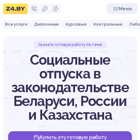
Меню
Все услуги
Дипломные
Курсовые
Контрольные
Лабо
циаль
Скачать готовую работу по теме
Социальные
отпуска в
тпуска
законодательстве
Беларуси, России
и Казахстана
Купить эту готовую работу