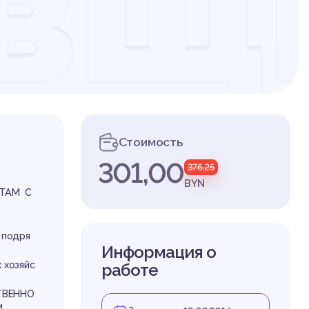
вщ
дч
Стоимость
301,00
376,25
з
BYN
ЕТАМ С
 подря
Информация о
 хозяйс
работе
ТВЕННО
И