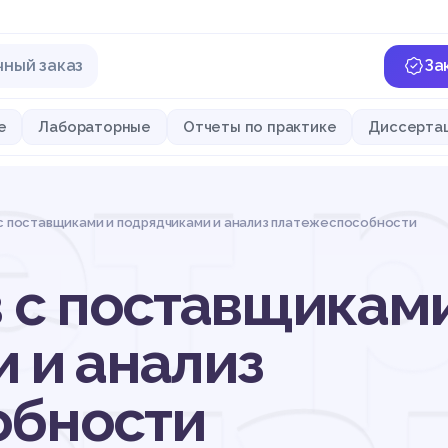
чный заказ
За
ет 
е
Лабораторные
Отчеты по практике
Диссерта
с поставщиками и подрядчиками и анализ платежеспособности
в с поставщикам
 и анализ
обности