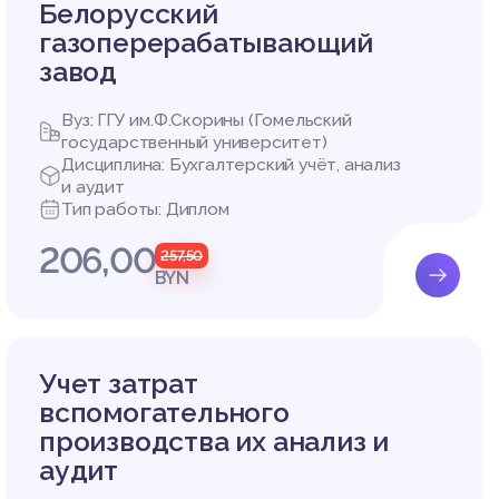
Белорусский
газоперерабатывающий
завод
Вуз: ГГУ им.Ф.Скорины (Гомельский
государственный университет)
Дисциплина: Бухгалтерский учёт, анализ
и аудит
Тип работы: Диплом
206,00
257,50
BYN
Учет затрат
вспомогательного
производства их анализ и
аудит