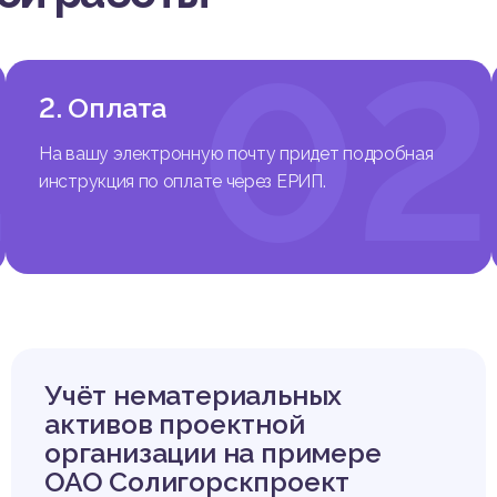
1
02
2. Оплата
На вашу электронную почту придет подробная
инструкция по оплате через ЕРИП.
Учёт нематериальных
активов проектной
организации на примере
ОАО Солигорскпроект