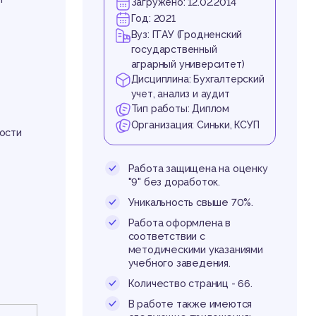
же
Загружено: 12.02.2014
Год: 2021
Вуз: ГГАУ (Гродненский
государственный
аграрный университет)
Дисциплина: Бухгалтерский
учет, анализ и аудит
Тип работы: Диплом
Организация: Синьки, КСУП
ости
Работа защищена на оценку
"9" без доработок.
Уникальность свыше 70%.
Работа оформлена в
соответствии с
методическими указаниями
учебного заведения.
Количество страниц - 66.
В работе также имеются