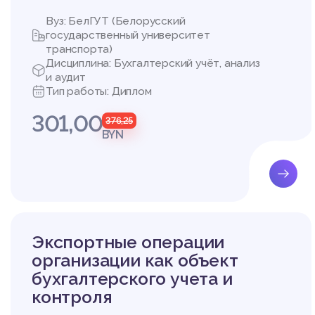
Вуз: БелГУТ (Белорусский
государственный университет
транспорта)
Дисциплина: Бухгалтерский учёт, анализ
и аудит
Тип работы: Диплом
301,00
376,25
BYN
Экспортные операции
организации как объект
бухгалтерского учета и
контроля