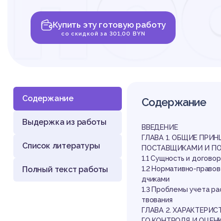
по
Купить эту готовую работу
по
со скидкой за 301,00 BYN
Содержание
Содержание
Выдержка из работы
ан
ВВЕДЕНИЕ
ГЛАВА 1. ОБЩИЕ ПРИ
Список литературы
ПОСТАВЩИКАМИ И П
1.1 Сущность и догов
Полный текст работы
1.2 Нормативно-правов
дчиками
1.3 Проблемы учета ра
твования
ГЛАВА 2. ХАРАКТЕРИ
ГО КОНТРОЛЯ И ОЦЕ