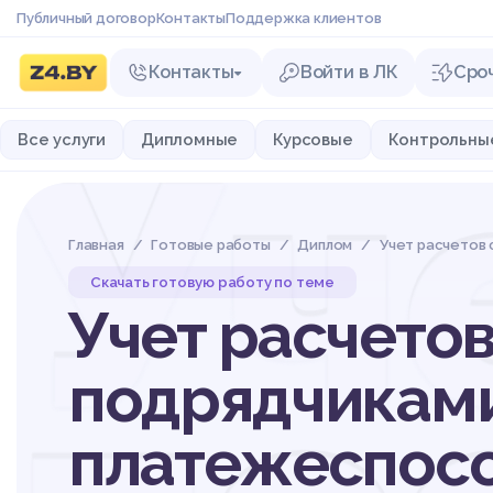
Публичный договор
Контакты
Поддержка клиентов
Контакты
Войти в ЛК
Сро
Уч
Все услуги
Дипломные
Курсовые
Контрольны
Главная
Готовые работы
Диплом
Учет расчетов 
Скачать готовую работу по теме
Учет расчето
подрядчиками
платежеспос