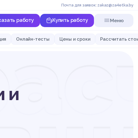
Почта для заявок: zakaz@za4etka.by
казать работу
Купить работу
Меню
рас
ция
Онлайн-тесты
Цены и сроки
Рассчитать сто
и и