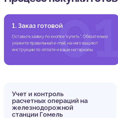
0
1. Заказ готовой
Оставьте заявку по кнопке "купить ". Обязательно
укажите правильный e-mail, на него вышлют
инструкции по оплате и ваши материалы.
Учет и контроль
расчетных операций на
железнодорожной
станции Гомель