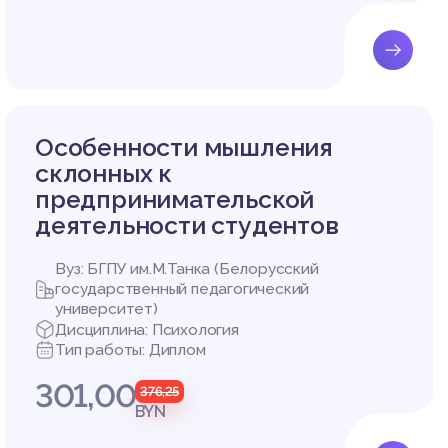
ичность
у успеш
и как с
Особенности мышления
склонных к
предпринимательской
деятельности студентов
компенс
Вуз: БГПУ им.М.Танка (Белорусский
професс
государственный педагогический
университет)
Дисциплина: Психология
Тип работы: Диплом
ва, опр
анной с
301,00
376,25
BYN