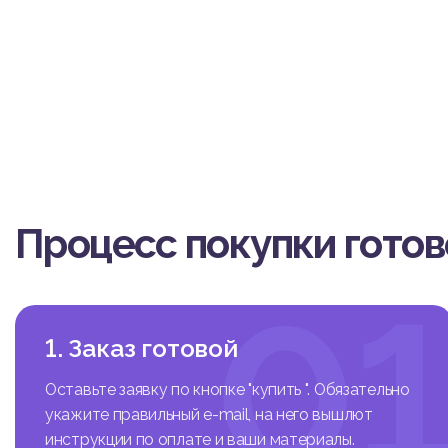
не
изационные процессы,
убокой трансформации
ма во всех областях д
время остро стоит во
барьером для различн
труда.
Профессиональная усп
рактеристик, которые 
профессиональной дея
ю, повышенному эмоци
и, выборе способов р
Процесс покупки гото
Успешность профессио
гических характерист
На профессиональную 
0
нешние условия вытек
чают цели и задачи д
1. Заказ готовой
я, общественные запро
ости во много опреде
Оставьте заявку по кнопке "купить ". Обязательно
идуально-психологиче
тей личности (професс
укажите правильный e-mail, на него вышлют
тивных умений, навыко
инструкции по оплате и ваши материалы.