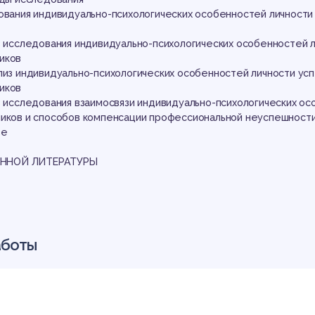
чно
дования индивидуально-психологических особенностей личности
в исследования индивидуально-психологических особенностей 
иков
ализ индивидуально-психологических особенностей личности ус
иков
в исследования взаимосвязи индивидуально-психологических о
ников и способов компенсации профессиональной неуспешност
ве
офе
ННОЙ ЛИТЕРАТУРЫ
аботы
следования. Происходящие сегодня социально-экономические и