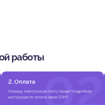
усп
 в нашей стране и в мире в целом, вызывают объективные проц
 сферы профессионального труда, возрастание роли професс
еятельности человека, требования к личности работника. В на
прос о профессиональной успешности специалиста, которая вы
ых профессиональных деформаций и дезадаптации личности с
ешность специалиста предполагает наличие таких психологиче
обеспечивали бы ее функциональность, адаптивность, благопол
тельности возникают ситуации, приводящие к психическому на
ональному реагированию, что отражается на результатах деят
ешения возникающих проблем, способах построения взаимоотн
вой работы
нальной деятельности определяется степенью соответствия 
ик личности содержательным специфическим требованиям проф
успешность влияет много различных внешних и внутренних факт
1
02
ают из самой сущности профессиональной деятельности, а зат
еятельности, определенные стандарты и профессиональные тр
2. Оплата
сы, корпоративную культуру и т.д. Личность специалиста, его 
ляют профессиональную успешность. Особое влияние оказываю
На вашу электронную почту придет подробная
ские факторы: наличие определенных характерологических ос
ионально важных качеств), эмоциональных свойств, развитых ко
инструкция по оплате через ЕРИП.
в саморегуляции и т.д.