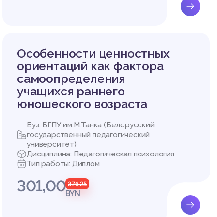
ИХ ОСО
Особенности ценностных
принято
ориентаций как фактора
 в этом
самоопределения
ь позит
учащихся раннего
к и суб
 традиц
юношеского возраста
й рост.
нных пр
Вуз: БГПУ им.М.Танка (Белорусский
государственный педагогический
е котор
университет)
вленных
Дисциплина: Педагогическая психология
беспече
Тип работы: Диплом
я) труд
иональн
301,00
376,25
BYN
ссматри
ьная ка