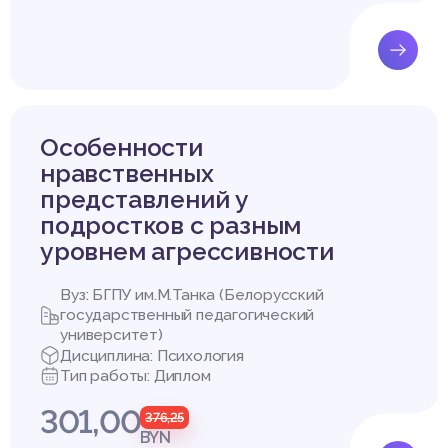
 компенсация профессиональной неуспешности.
: индивидуально-психологические особенности компенсации л
еуспешности.
я:
я в индивидуально-психологических особенностях и активности 
успешных сотрудников.
вязь индивидуально-психологических особенностей и активност
Особенности
ичностью профессиональной неуспешности.
нравственных
ы к профессиональной успешности и неуспешности психологии.
представлений у
онятие и сущность профессиональной компенсации.
подростков с разным
и для изучения индивидуально-психологических особенностей 
уровнем агрессивности
ссиональной неуспешности.
дуально-психологические особенности компенсации личностью 
ти.
Вуз: БГПУ им.М.Танка (Белорусский
государственный педагогический
:
университет)
з литературы.
Дисциплина: Психология
тирование (опросник структуры темперамент (ОСТ) В.М. Русало
Тип работы: Диплом
я уровня общительности В.Ф. Ряховского, Тест дифференциров
Самочувствие. Активность. Настроение» (САН) В.А. Доскина);
301,00
376,25
BYN