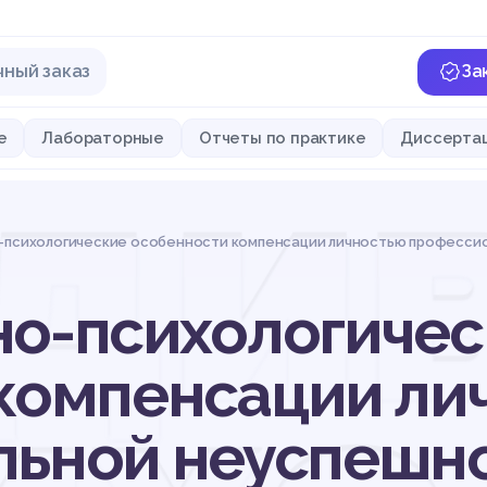
чный заказ
За
див
е
Лабораторные
Отчеты по практике
Диссерта
-психологические особенности компенсации личностью професси
о-психологичес
компенсации ли
льной неуспешн