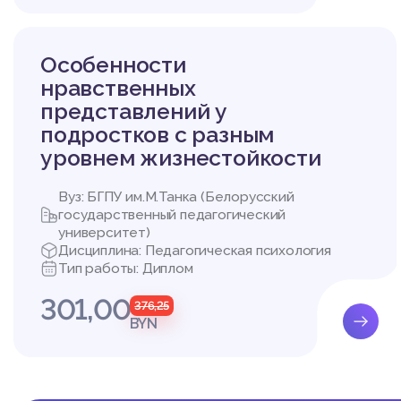
рьерная успешность р
пользования его спос
ьной деятельности. В 
Особенности
иопрофессиональной с
ного продвижения. Пр
нравственных
нального пути человек
представлений у
цепция, которая воплощ
подростков с разным
В теории персонально
уровнем жизнестойкости
тными характеристика
еры. На его взгляд, п
баланса между идеал
Вуз: БГПУ им.М.Танка (Белорусский
предъявляемыми к нем
государственный педагогический
университет)
ия успеха на этом пути
Дисциплина: Педагогическая психология
– вхождение в должно
Тип работы: Диплом
ей и представлений о 
– преобразование (при
301,00
376,25
(попытка «приспособит
BYN
– интеграция – стади
ионными целями и услови
Согласно Д. Тидману, 
ного развития, так ка