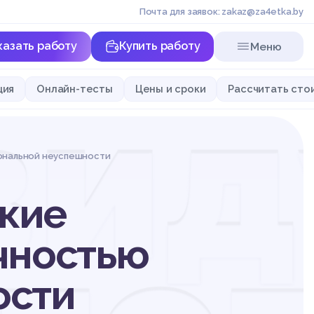
Почта для заявок: zakaz@za4etka.by
казать работу
Купить работу
Меню
ид
ция
Онлайн-тесты
Цены и сроки
Рассчитать сто
ональной неуспешности
кие
чностью
ости