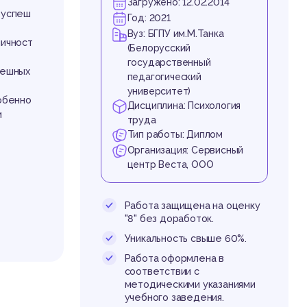
ст
Загружено: 12.02.2014
 успеш
Год: 2021
Вуз: БГПУ им.М.Танка
личност
(Белорусский
государственный
пешных
педагогический
университет)
собенно
Дисциплина: Психология
и
труда
Тип работы: Диплом
сс
Организация: Сервисный
центр Веста, ООО
Работа защищена на оценку
"8" без доработок.
Уникальность свыше 60%.
Работа оформлена в
соответствии с
методическими указаниями
учебного заведения.
 глобал