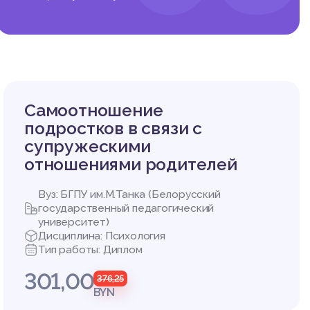
не непо
ти, кот
сти, ав
 компен
 заданн
сироват
Самоотношение
олнения
подростков в связи с
супружескими
К. Юнг)
отношениями родителей
нных уче
лочек Я.
Вуз: БГПУ им.М.Танка (Белорусский
государственный педагогический
Родионов
университет)
Дисциплина: Психология
ии личн
Тип работы: Диплом
точно о
301,00
376,25
ии личн
BYN