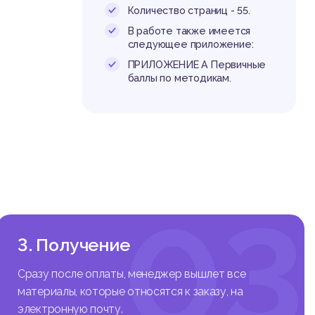
еш
ессы гл
Количество страниц - 55.
ионализ
В работе также имеется
стоящее
следующее приложение:
ступает
ПРИЛОЖЕНИЕ А Первичные
убъекта
баллы по методикам.
ских ха
учие. В
пряжени
ельност
ошений.
психоло
ессии.
оров. В
03
ем вклю
ебовани
3. Получение
особенн
т индив
Сразу после оплаты, менеджер вышлет все
обеннос
ммуника
материалы, которые относятся к заказу, на
электронную почту.