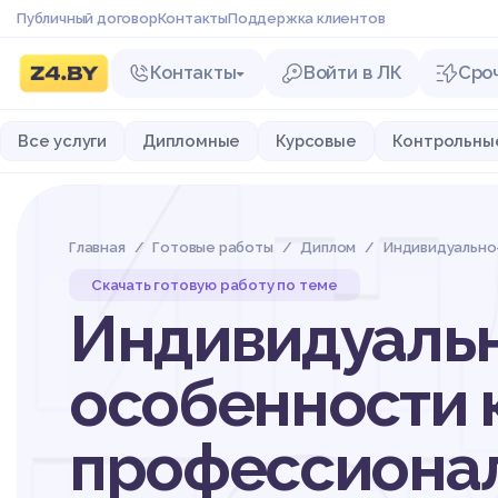
Публичный договор
Контакты
Поддержка клиентов
Контакты
Войти в ЛК
Сро
Ин
Все услуги
Дипломные
Курсовые
Контрольны
Главная
Готовые работы
Диплом
Индивидуально
Скачать готовую работу по теме
Индивидуальн
особенности 
профессиона