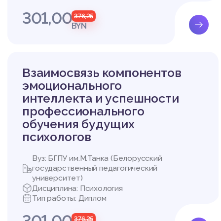
Объект исследования:
Предмет исследования
301,00
376,25
ю профессиональной н
BYN
Гипотезы исследовани
1. Существуют различи
ных сотрудников и не
2. Существует взаимос
Взаимосвязь компонентов
пособа компенсации л
эмоционального
Задачи исследования:
1. Рассмотреть подход
интеллекта и успешности
2. Охарактеризовать п
профессионального
3. Подобрать методик
обучения будущих
ации личностью профе
психологов
4. Установить индиви
иональной неуспешнос
Методы исследования
Вуз: БГПУ им.М.Танка (Белорусский
- Теоретический анали
государственный педагогический
- Психологическое тес
университет)
осник для определени
Дисциплина: Психология
амооценки состояния «
Тип работы: Диплом
301,00
376,25