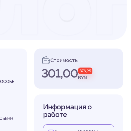
ло
нн
Стоимость
301,00
376,25
енс
BYN
 ОСОБЕ
Информация о
работе
ОБЕНН