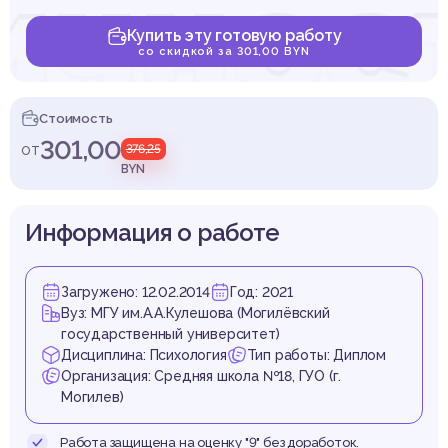
ичнос
Купить эту готовую работу
со скидкой за 301,00 BYN
рудн
Стоимость
301,00
от
376,25
BYN
Информация о работе
ростко
Загружено: 12.02.2014
Год: 2021
Вуз: МГУ им.А.А.Кулешова (Могилёвский
государственный университет)
Дисциплина: Психология
Тип работы: Диплом
Организация: Средняя школа №18, ГУО (г.
Могилев)
Работа защищена на оценку "9" без доработок.