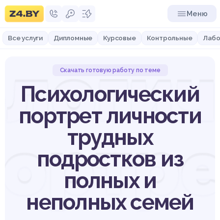
Меню
Все услуги
Дипломные
Курсовые
Контрольные
Лабо
логи
Скачать готовую работу по теме
Психологический
портрет личности
портре
трудных
подростков из
полных и
неполных семей