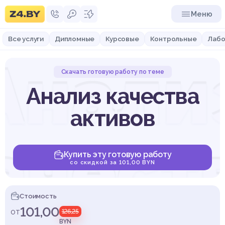
Меню
Все услуги
Дипломные
Курсовые
Контрольные
Лабо
Анали
Скачать готовую работу по теме
Анализ качества
активов
ачест
Купить эту готовую работу
со скидкой за 101,00 BYN
Стоимость
101,00
от
126,25
BYN