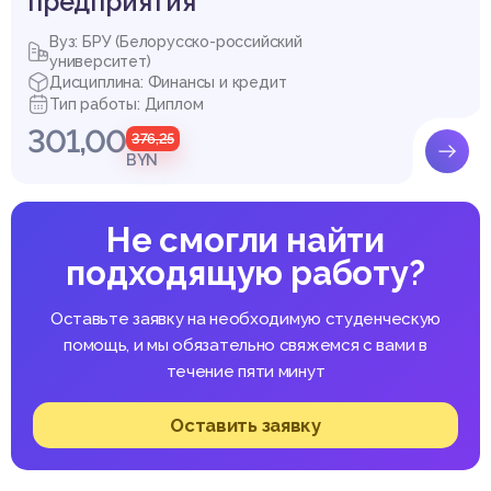
предприятия
Вуз: БРУ (Белорусско-российский
университет)
Дисциплина: Финансы и кредит
Тип работы: Диплом
301,00
376,25
BYN
Не смогли найти
подходящую работу?
Оставьте заявку на необходимую студенческую
помощь, и мы обязательно свяжемся с вами в
течение пяти минут
Оставить заявку