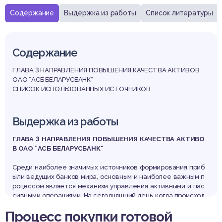
Содержание
Выдержка из работы
Список литературы
Содержание
ГЛАВА 3 НАПРАВЛЕНИЯ ПОВЫШЕНИЯ КАЧЕСТВА АКТИВОВ
ОАО ”АСБ БЕЛАРУСБАНК“
СПИСОК ИСПОЛЬЗОВАННЫХ ИСТОЧНИКОВ
Выдержка из работы
ГЛАВА 3 НАПРАВЛЕНИЯ ПОВЫШЕНИЯ КАЧЕСТВА АКТИВО
В ОАО ”АСБ БЕЛАРУСБАНК“
Среди наиболее значимых источников формирования приб
ыли ведущих банков мира, основным и наиболее важным п
роцессом является механизм управления активными и пас
сивными операциями. На сегодняшний день, когда происход
ит снижение ставок по операциям кредитования, а спектр
Процесс покупки готовой
финансовых инструментов с каждым днем становится все