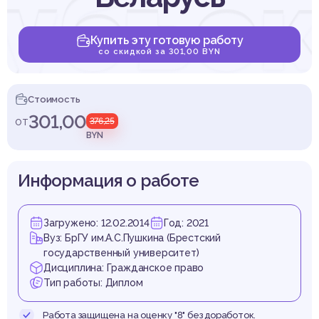
субъек
Купить эту готовую работу
со скидкой за 301,00 BYN
жданс
Стоимость
301,00
от
376,25
BYN
Информация о работе
боро
Загружено: 12.02.2014
Год: 2021
Вуз: БрГУ им.А.С.Пушкина (Брестский
государственный университет)
Дисциплина: Гражданское право
Тип работы: Диплом
Работа защищена на оценку "8" без доработок.