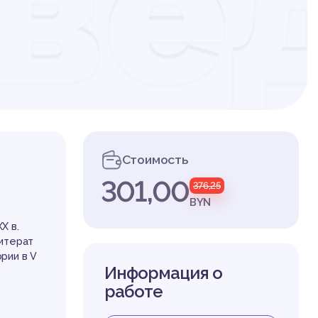
ве
жес
Стоимость
ат
301,00
376,25
BYN
X в.
литерат
ории в V
Информация о
работе