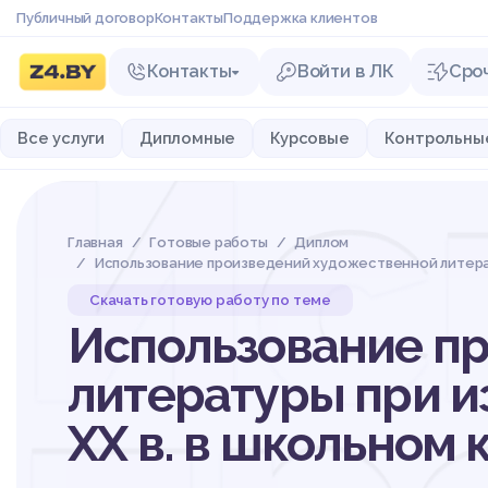
Публичный договор
Контакты
Поддержка клиентов
Контакты
Войти в ЛК
Сро
Ис
Все услуги
Дипломные
Курсовые
Контрольны
Главная
Готовые работы
Диплом
Использование произведений художественной литератур
Скачать готовую работу по теме
Использование п
литературы при и
XX в. в школьном 