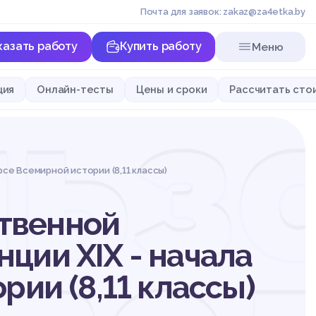
Почта для заявок: zakaz@za4etka.by
казать работу
Купить работу
Меню
ьз
ция
Онлайн-тесты
Цены и сроки
Рассчитать сто
се Всемирной истории (8,11 классы)
твенной
ции XIX - начала
рии (8,11 классы)