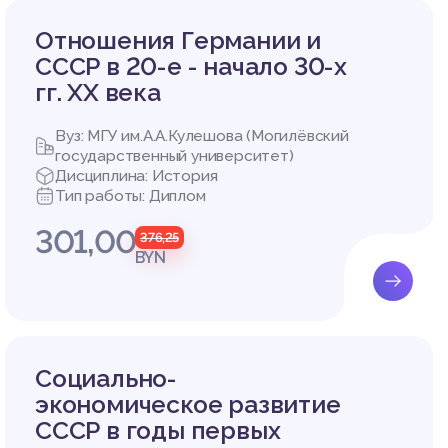
но
изведен
ематика
Отношения Германии и
исследо
СССР в 20-е - начало 30-х
ии Фран
гг. XX века
ния (под
ирн
очников
Вуз: МГУ им.А.А.Кулешова (Могилёвский
государственный университет)
Дисциплина: История
УРОКАХ
Тип работы: Диплом
301,00
376,25
BYN
ли иног
ских ра
ого вре
ивлекаю
тельног
Социально-
 историч
экономическое развитие
ой худо
СССР в годы первых
ий мате