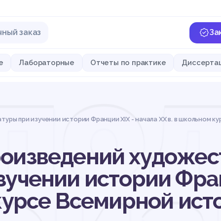
чный заказ
За
пол
е
Лабораторные
Отчеты по практике
Диссерта
ы при изучении истории Франции XIX - начала XX в. в школьном кур
роизведений художес
зучении истории Фран
курсе Всемирной исто