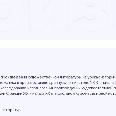
оиз
до
тер
ие произведений художественной литературы на уроках истории
тематика в произведениях французских писателей XIX – начала X
е исследование использования произведений художественной 
рии Франции XIX – начала XX в. в школьном курсе всемирной ист
й литературы