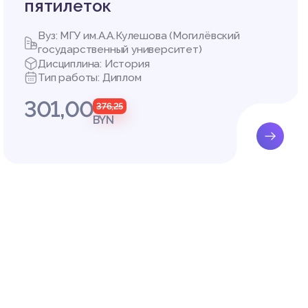
ии 
пятилеток
нию, ин
ы)
Вуз: МГУ им.А.А.Кулешова (Могилёвский
равстве
государственный университет)
альност
Дисциплина: История
нания д
Тип работы: Диплом
 интелл
нравств
301,00
376,25
BYN
 статьи
работы,
мироват
еживани
ю друго
и метод
т цели,
 как бы
ражаемы