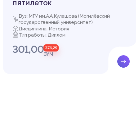
тор
пятилеток
венных сюжетов, что способствует развитию мотивации к обуче
 жизни.
асс
Вуз: МГУ им.А.А.Кулешова (Могилёвский
орическая литература является одним из важнейших средств н
государственный университет)
ота основана на критерии артистизма как способа овладения ре
Дисциплина: История
мантической перспективе художественной идеи. Как форма поз
Тип работы: Диплом
я версия расширяет жизненный опыт ребенка, создает для него
льную среду, в которой органическое слияние эстетических и 
301,00
376,25
огащает и духовно развивает личность ребенка.
BYN
казали свое мнение по этому вопросу. Существуют различные
азличные учебники и хрестоматии для учителей, а также целые 
ванию художественной литературы в преподавании истории.
зования художественной литературы на уроках истории – сфор
к истории [7, с. 202].
ние эмоционального состояния другого человека через сопер
о субъективный мир.
значает отождествление личности одного человека с личность
я мысленно поставить себя на место другого. При использовани
эмоции индивида приписываются объекту: индивид отождествляе
, преимущества и недостатки со своими собственными. Человек
, объекту приписывается поведение, которое возможно вооб