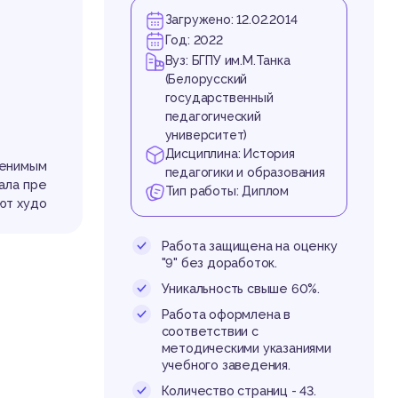
ни
Загружено: 12.02.2014
Год: 2022
Вуз: БГПУ им.М.Танка
(Белорусский
государственный
педагогический
университет)
Дисциплина: История
менимым
педагогики и образования
ии
ала пре
Тип работы: Диплом
ют худо
и истор
Работа защищена на оценку
яются н
"9" без доработок.
т учите
Уникальность свыше 60%.
художес
Работа оформлена в
произве
соответствии с
ривлека
методическими указаниями
ть вкус
учебного заведения.
 в школ
 работе
Количество страниц - 43.