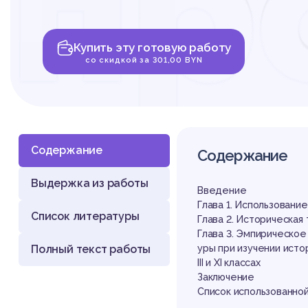
пр
ху
Купить эту готовую работу
со скидкой за 301,00 BYN
Содержание
Содержание
ли
Выдержка из работы
Введение
Глава 1. Использован
Список литературы
Глава 2. Историческая 
Глава 3. Эмпирическо
Полный текст работы
уры при изучении исто
III и XI классах
Заключение
Список использованно