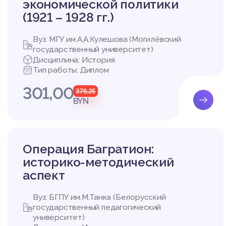
ис
экономической политики
риал в виде художест
(1921 – 1928 гг.)
тереса к исторической
кл
Художественная и ист
Вуз: МГУ им.А.А.Кулешова (Могилёвский
нного воспитания. Раб
государственный университет)
ью через образы в се
Дисциплина: История
ействительности, така
Тип работы: Диплом
ектуальную и эмоциона
енных переживаний об
301,00
376,25
Многие методисты выс
BYN
в научных журналах, р
посвященные использо
Основная цель исполь
ь у учащихся сочувствие 
Операция Багратион:
Эмпатия – это понима
е, проникновение в ег
историко-методический
Чаще всего эмпатия о
аспект
го, когда они пытаютс
а эмпатии чувства и 
Вуз: БГПУ им.М.Танка (Белорусский
функции, возможности
государственный педагогический
сливается с объектом
университет)
м образом.