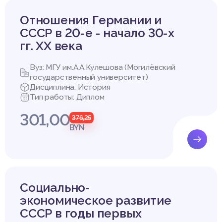
оль
едмет и др.), трех глав (охарактеризовано использование про
тературы на уроках истории, проанализирована историческая т
Отношения Германии и
узских писателей XIX – начала XX в., проведено эмпирическое 
СССР в 20-е - начало 30-х
произведений художественной литературы при изучении истор
гг. XX века
в школьном курсе Всемирной истории в VIII и XI классах.), заключе
ем
ыводы в результате исследования), списка использованных ист
Вуз: МГУ им.А.А.Кулешова (Могилёвский
государственный университет)
Дисциплина: История
ВАНИЕ ПРОИЗВЕДЕНИЙ ХУДОЖЕСТВЕННОЙ ЛИТЕРАТУРЫ НА 
Тип работы: Диплом
301,00
376,25
BYN
ратуре исторические события, о которых говорит автор того и
ваются очень ярко и красочно. Я использую фрагменты историче
ь студентов с историческими событиями или воссоздать вкус т
е или портретные описания. Художественные произведения пр
о внеклассных занятиях и рекомендуются учащимся для самостоя
Социально-
только сегодня, но и в прошлые века, как люди сохраняли свою
экономическое развитие
ли о прошлом, то мы увидим, что в целом люди работали с важн
СССР в годы первых
ей истории [1, с. 18].
ческая литература способна представить научно-историческ