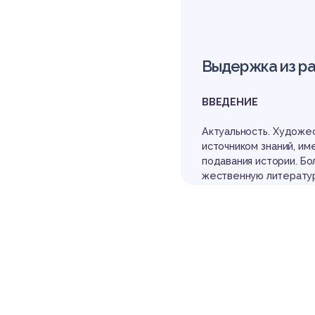
из
Выдержка из р
ВВЕДЕНИЕ
Актуальность. Художес
ис
источником знаний, им
подавания истории. Бо
жественную литератур
Художественная литер
ического материала и 
еотъемлемой частью и
лю удерживать вниман
твенной литературе ис
дения, описываются о
ются учителем, чтобы 
того времени, дать оп
е художественные про