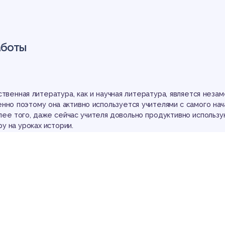
уче
аботы
твенная литература, как и научная литература, является неза
тор
енно поэтому она активно используется учителями с самого нач
лее того, даже сейчас учителя довольно продуктивно использу
у на уроках истории.
атура, задействованная на уроке, способствует конкретизаци
формированию у учащихся ярких образов прошлого, которые явл
х исторических представлений. Художественная книга помогае
ие учащихся, способствует развитию интереса к предмету. В 
торические события, о которых говорит автор того или иного 
чень ярко и красочно. Фрагменты исторических произведений п
познакомить учащихся с историческими событиями или воссозда
исания картин или портретов. В практике преподавания истории
изведения привлекаются учителем на уроках, во внеклассной