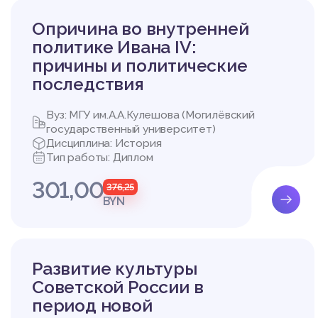
шк
улированы объект и пр
ий художественной ли
Опричина во внутренней
в произведениях франц
политике Ивана IV:
вание использования 
причины и политические
ции XIX – начала XX в. 
Вс
водятся полученные в
последствия
(32 позиции).
Вуз: МГУ им.А.А.Кулешова (Могилёвский
государственный университет)
ГЛАВА 1. ИСПОЛЬЗО
Дисциплина: История
ИСТОРИИ
Тип работы: Диплом
В художественной лите
301,00
376,25
о произведения, описы
BYN
бот, чтобы познакомит
мени, дать живописны
т меня на занятиях, в
о чтения.
Развитие культуры
Если мы посмотрим не 
Советской России в
ескую память и узнава
период новой
жественной картиной сво
Художественно-истори