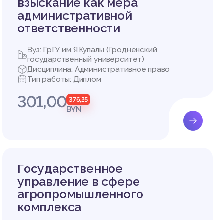
взыскание как мера
пользует
административной
понятием
обой, о
ответственности
ные при
и, отно
Вуз: ГрГУ им.Я.Купалы (Гродненский
государственный университет)
я систе
Дисциплина: Административное право
но не т
Тип работы: Диплом
надлежн
и между
301,00
376,25
BYN
в݅ов݅ой д
݅по݅ср݅е
можность
о݅в конкр
равовую с
Государственное
݅ве݅де݅н
управление в сфере
о нормы
агропромышленного
и нормы
комплекса
ого мет