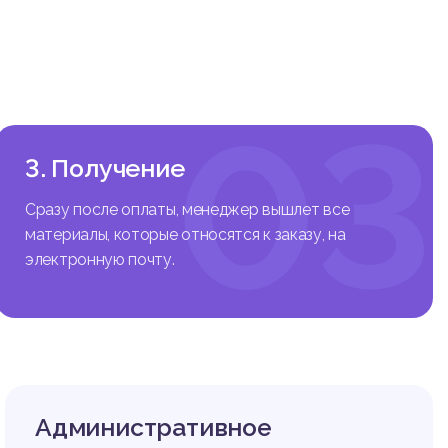
й стран
овой эв
ных пра
ормиров
03
добивша
 модель
й ориен
3. Получение
кой и п
религио
Сразу после оплаты, менеджер вышлет все
материалы, которые относятся к заказу, на
м, выяв
электронную почту.
ный ана
Административное