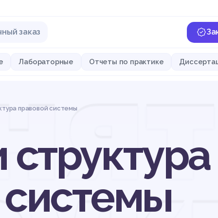
чный заказ
За
нят
е
Лабораторные
Отчеты по практике
Диссерта
ктура правовой системы
и структура
 системы