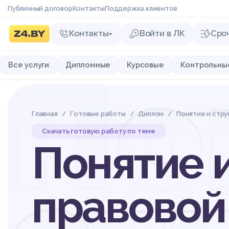
Публичный договор
Контакты
Поддержка клиентов
Контакты
Войти в ЛК
Сро
По
Все услуги
Дипломные
Курсовые
Контрольны
Главная
Готовые работы
Диплом
Понятие и стру
Скачать готовую работу по теме
Понятие 
правовой