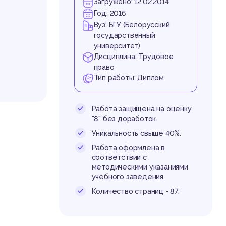
Загружено: 12.02.2014
Год: 2016
Вуз: БГУ (Белорусский
государственный
университет)
Дисциплина: Трудовое
право
Тип работы: Диплом
Работа защищена на оценку
"8" без доработок.
торую о
Уникальность свыше 40%.
равовых
Работа оформлена в
ям во в
соответствии с
шению к
методическими указаниями
учебного заведения.
ы во вс
зан и вз
Количество страниц - 87.
государ
лижение