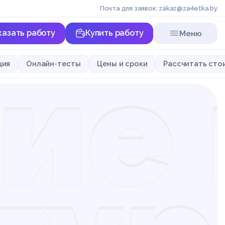
Почта для заявок: zakaz@za4etka.by
казать работу
Купить работу
Меню
ие 
ция
Онлайн-тесты
Цены и сроки
Рассчитать сто