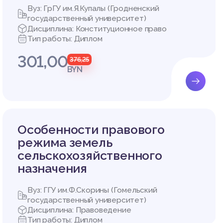
Вуз: ГрГУ им.Я.Купалы (Гродненский
государственный университет)
Дисциплина: Конституционное право
Тип работы: Диплом
301,00
376,25
BYN
ах прав
я как с
в на во
ляются л
Особенности правового
угие ана
режима земель
сельскохозяйственного
ователи
назначения
ову тог
ение де
Вуз: ГГУ им.Ф.Скорины (Гомельский
 то, чт
государственный университет)
венные,
Дисциплина: Правоведение
Тип работы: Диплом