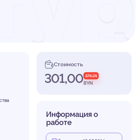
тур
во
Стоимость
301,00
376,25
емы
BYN
ства
Информация о
работе