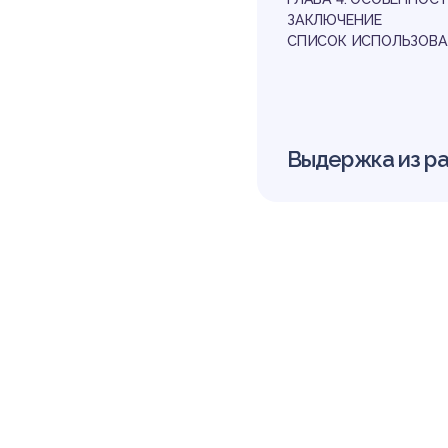
ЗАКЛЮЧЕНИЕ
СПИСОК ИСПОЛЬЗОВА
Выдержка из р
ВВЕДЕНИЕ
Интерес к изучению п
на играет в жизни люб
систем в жизни общес
сем их многообразии и
человеку, государству
В современном мире в
ех областях государст
аимозависим. Это отн
ства признают важное
различных юридических