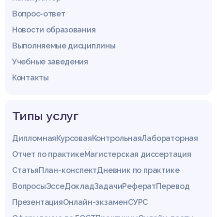
Вопрос-ответ
Новости образования
Выполняемые дисциплины
Учебные заведения
Контакты
Типы услуг
Дипломная
Курсовая
Контрольная
Лабораторная
Отчет по практике
Магистерская диссертация
Статья
План-конспект
Дневник по практике
Вопросы
Эссе
Доклад
Задачи
Реферат
Перевод
Презентация
Онлайн-экзамен
СУРС