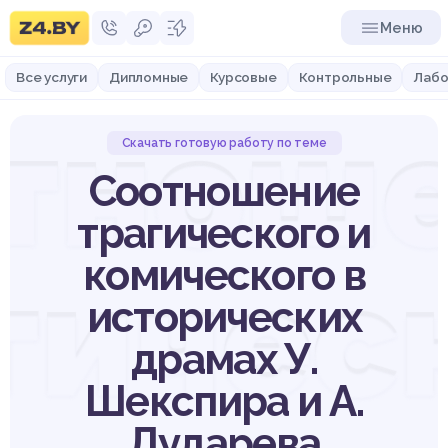
Меню
Все услуги
Дипломные
Курсовые
Контрольные
Лабо
тнош
Скачать готовую работу по теме
Соотношение
трагического и
комического в
гичес
исторических
драмах У.
Шекспира и А.
Дударева