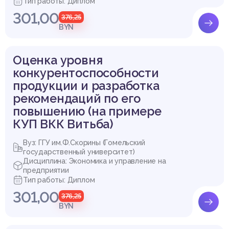
Тип работы: Диплом
301,00
376,25
BYN
Оценка уровня
конкурентоспособности
продукции и разработка
рекомендаций по его
повышению (на примере
КУП ВКК Витьба)
Вуз: ГГУ им.Ф.Скорины (Гомельский
государственный университет)
Дисциплина: Экономика и управление на
предприятии
Тип работы: Диплом
301,00
376,25
BYN