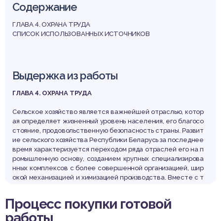
дпри
Содержание
ГЛАВА 4. ОХРАНА ТРУДА
СПИСОК ИСПОЛЬЗОВАННЫХ ИСТОЧНИКОВ
Выдержка из работы
ГЛАВА 4. ОХРАНА ТРУДА
Сельское хозяйство является важнейшей отраслью, котор
ая определяет жизненный уровень населения, его благосо
стояние, продовольственную безопасность страны. Развит
ие сельского хозяйства Республики Беларусь за последнее
время характеризуется переходом ряда отраслей его на п
ромышленную основу, созданием крупных специализирова
нных комплексов с более совершенной организацией, шир
окой механизацией и химизацией производства. Вместе с т
ем перевод многих отраслей сельского хозяйства на промы
шленную основу, широкое использование химических вещ
Процесс покупки готовой
еств, новых машин и оборудования сопровождается измен
работы
ением условий труда.