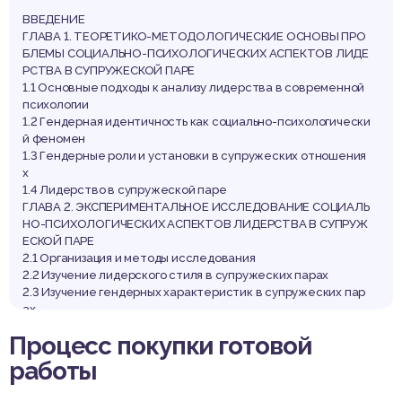
ВВЕДЕНИЕ
ГЛАВА 1. ТЕОРЕТИКО-МЕТОДОЛОГИЧЕСКИЕ ОСНОВЫ ПРО
БЛЕМЫ СОЦИАЛЬНО-ПСИХОЛОГИЧЕСКИХ АСПЕКТОВ ЛИДЕ
РСТВА В СУПРУЖЕСКОЙ ПАРЕ
1.1 Основные подходы к анализу лидерства в современной
психологии
1.2 Гендерная идентичность как социально-психологически
й феномен
1.3 Гендерные роли и установки в супружеских отношения
х
1.4 Лидерство в супружеской паре
ГЛАВА 2. ЭКСПЕРИМЕНТАЛЬНОЕ ИССЛЕДОВАНИЕ СОЦИАЛЬ
НО-ПСИХОЛОГИЧЕСКИХ АСПЕКТОВ ЛИДЕРСТВА В СУПРУЖ
ЕСКОЙ ПАРЕ
2.1 Организация и методы исследования
2.2 Изучение лидерского стиля в супружеских парах
2.3 Изучение гендерных характеристик в супружеских пар
ах
2.4 Изучение установок в семейных парах
Процесс покупки готовой
2.5 Анализ социально-психологических аспектов лидерств
а в супружеских парах
работы
ЗАКЛЮЧЕНИЕ
СПИСОК ИСПОЛЬЗОВАННЫХ ИСТОЧНИКОВ