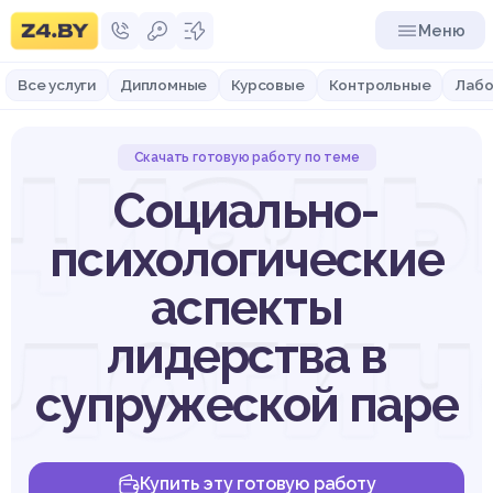
Меню
Все услуги
Дипломные
Курсовые
Контрольные
Лабо
циаль
Скачать готовую работу по теме
Социально-
психологические
ологич
аспекты
лидерства в
супружеской паре
Купить эту готовую работу