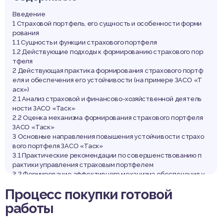
Введение
1 Страховой портфель, его сущность и особенности форми
рования
1.1 Сущность и функции страхового портфеля
1.2 Действующие подходы к формированию страхового пор
тфеля
2 Действующая практика формирования страхового портф
еля и обеспечения его устойчивости (на примере ЗАСО «Т
аск»)
2.1 Анализ страховой и финансово-хозяйственной деятель
ности ЗАСО «Таск»
2.2 Оценка механизма формирования страхового портфеля
ЗАСО «Таск»
3 Основные направления повышения устойчивости страхо
вого портфеля ЗАСО «Таск»
3.1 Практические рекомендации по совершенствованию п
рактики управления страховым портфелем
3.2 Формирование эффективного механизма обеспечения у
стойчивости страхового портфеля в ЗАСО «Таск»
Процесс покупки готовой
Заключение
Список использованных источников
работы
Приложение А Факторы риска при формировании портфел
я страховщика