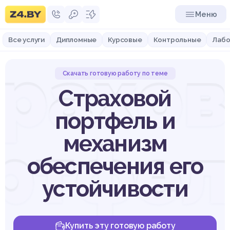
Меню
Все услуги
Дипломные
Курсовые
Контрольные
Лабо
рахо
Скачать готовую работу по теме
Страховой
портфель и
ртфел
механизм
обеспечения его
устойчивости
Купить эту готовую работу