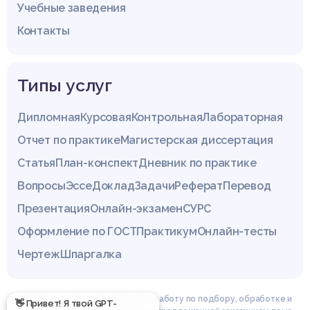
Учебные заведения
Контакты
Типы услуг
Дипломная
Курсовая
Контрольная
Лабораторная
Отчет по практике
Магистерская диссертация
Статья
План-конспект
Дневник по практике
Вопросы
Эссе
Доклад
Задачи
Реферат
Перевод
Презентация
Онлайн-экзамен
СУРС
Оформление по ГОСТ
Практикум
Онлайн-тесты
Чертеж
Шпаргалка
Эксперты сайта z4.by проводят работу по подбору, обработке и
👋 Привет! Я твой GPT-