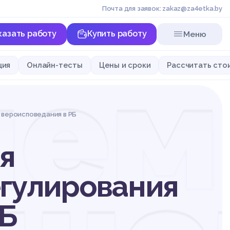
Почта для заявок: zakaz@za4etka.by
казать работу
Купить работу
Меню
ле
ция
Онлайн-тесты
Цены и сроки
Рассчитать сто
 вероисповедания в РБ
я
егулирования
РБ