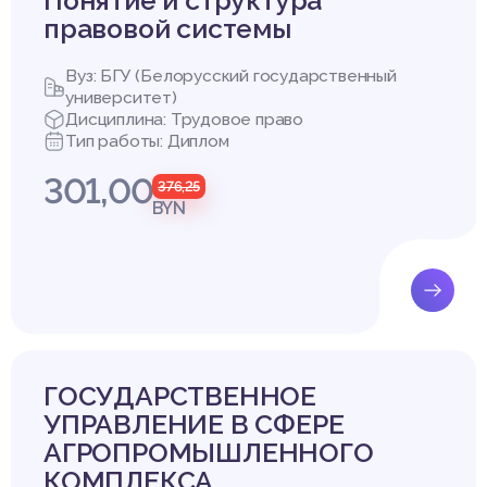
Понятие и структура
правовой системы
авленной цели необходимо последовательно решить следующи
Вуз: БГУ (Белорусский государственный
сс формирования и развития свободы вероисповедания на тер
университет)
Дисциплина: Трудовое право
проблемы определения и соотношения понятий «свобода верои
Тип работы: Диплом
ти»;
 источники правового регулирования свободы вероисповедания 
301,00
376,25
BYN
о регулирования свободы вероисповедания на территории Р
ико-правовой анализ данного понятия
развитие правового регулирования свободы вероисповедания
Беларусь.
ГОСУДАРСТВЕННОЕ
УПРАВЛЕНИЕ В СФЕРЕ
м направлениям развивалась свобода вероисповедания, неоднок
еных и исследователей. Так, в своем диссертационном иссле
АГРОПРОМЫШЛЕННОГО
спекты свободы совести" Н.Ю. Тетерятников говорит о том, чт
КОМПЛЕКСА