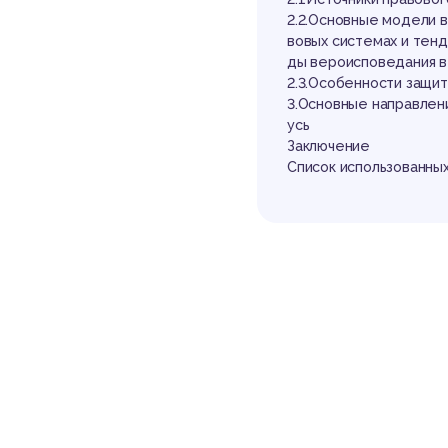
ре
2.2.Основные модели 
вовых системах и тен
ды вероисповедания в
2.3.Особенности защи
3.Основные направлен
усь
Заключение
Список использованных
св
Выдержка из р
ВВЕДЕНИЕ
Свобода вероисповеда
защищать современное
Данная свобода призн
лемых прав человека.