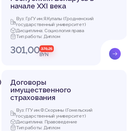
ь основ
начале XXI века
ной сво
о свобо
Вуз: ГрГУ им.Я.Купалы (Гродненский
государственный университет)
Дисциплина: Социология права
е в пол
Тип работы: Диплом
 правов
301,00
376,25
 религи
BYN
на этих
вития с
я, раск
оведенч
)
Договоры
имущественного
озможны
страхования
а неско
Вуз: ГГУ им.Ф.Скорины (Гомельский
государственный университет)
а крещен
Дисциплина: Правоведение
Тип работы: Диплом
го прави