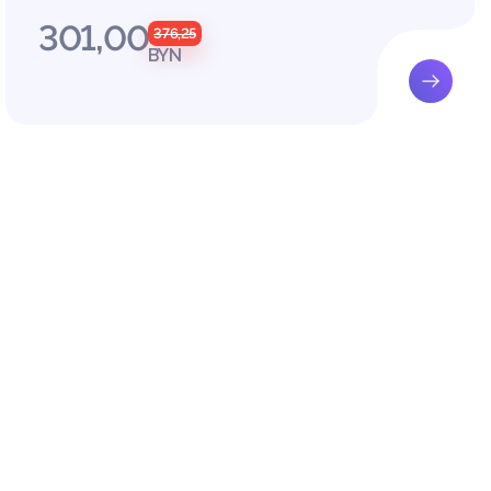
н, и дл
301,00
376,25
BYN
на терр
 Белару
вных пр
и от их
ся к ме
 хотя э
елигиоз