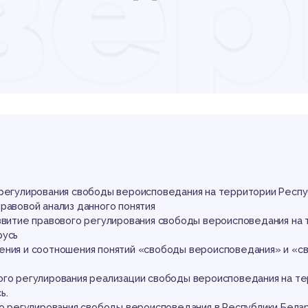
вер
нст
аво
 регулирования свободы вероисповедания на территории Респу
равовой анализ данного понятия
азвитие правового регулирования свободы вероисповедания на 
русь
ения и соотношения понятий «свободы вероисповедания» и «с
ого регулирования реализации свободы вероисповедания на т
ь.
ого регулирования свободы вероисповедания в Республики Бела