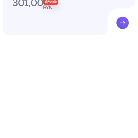
301,00
376,25
совести", допускающего вневероисповедное положение гражда
BYN
0 г., когда были внесены изменения в ст. 50 Конституции РСФСР
ового регулирования реализации свободы вероисповедания 
еларусь.
ового регулирования свободы вероисповедания в Республике
ь свобода вероисповедания регламентирована рядом нормати
 условно можно подразделить на несколько групп в зависимост
;
ые акты Республики Беларуси;
м из указанных уровней подробнее. В первую очередь обратим
овых актах большое внимание уделяется религиозной свободе,
лено юридически. Необходимо различать следующие стороны р