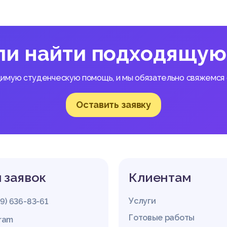
нческого самоопределения личности (выбор религии);
 собственных убеждений и деятельности;
вхождения личности в соответствующее религиозное объединен
ли найти подходящую
тривают в данном контексте религиозную свободу, например 
 121]. Нормативная основа религиозной свободы выделяется в ра
димую студенческую помощь, и мы обязательно свяжемся с
дународного права и имеет следующие критерии.
а: каждый имеет право на свободу совести и свободу вероиспо
т, поддерживает или может изменить свою религию или убежде
Оставить заявку
каждый имеет религиозную свободу, может единолично или соо
 религию, публично или частным образом участвовать в богослу
ловек не может быть субъектом для принуждения, а самостоят
ание.
инации: государство гарантирует всем без исключения право н
 заявок
Клиентам
вероисповедания независимо от расы, пола, языка, национально
ного статуса и др.
ителей и опекунов: государство обязано уважать это право и г
Услуги
29) 636-83-61
нравственное образование, но одновременно обеспечивать защ
 свободу совести и свободу вероисповедания, совместимую с 
Готовые работы
gram