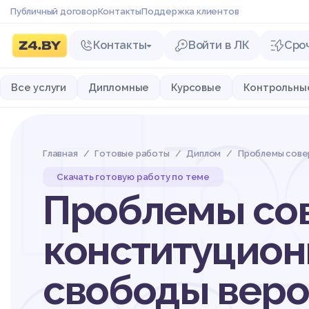
Публичный договор
Контакты
Поддержка клиентов
Контакты
Войти в ЛК
Сро
Пр
Все услуги
Дипломные
Курсовые
Контрольны
Главная
Готовые работы
Диплом
Проблемы сове
Скачать готовую работу по теме
Проблемы со
конституцион
свободы веро