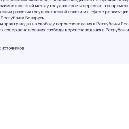
гул
взаимоотношений между государством и церковью в современн
денции развития государственной политики в сфере реализации
 Республики Беларусь
ты прав граждан на свободу вероисповедания в Республики Бел
ия совершенствования свободы вероисповедания в Республики
 источников
об
аботы
ния – это одна из основных ценностей, которую должно отста
 государство.
ается рядом международных договоров в качестве одного из 
 Республика Беларусь признает приоритет норм международно