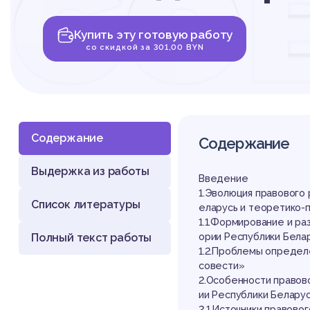
со
Купить эту готовую работу
ко
со скидкой за 301,00 BYN
Содержание
Содержание
Выдержка из работы
пр
Введение
1.Эволюция правового
Список литературы
еларусь и теоретико-п
1.1.Формирование и р
Полный текст работы
ории Республики Бела
1.2.Проблемы определ
совести»
2.Особенности правов
ии Республики Беларус
2.1.Источники правов