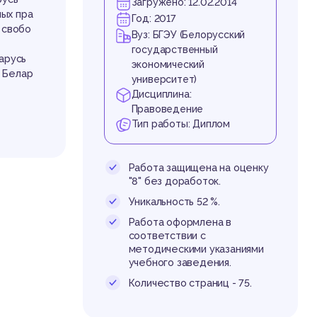
ир
Загружено: 12.02.2014
ых пра
Год: 2017
 свобо
Вуз: БГЭУ (Белорусский
государственный
арусь
экономический
 Белар
университет)
Дисциплина:
Правоведение
Тип работы: Диплом
оды
Работа защищена на оценку
"8" без доработок.
Уникальность 52 %.
Работа оформлена в
соответствии с
методическими указаниями
учебного заведения.
ивать и
Количество страниц - 75.
неотъем
го прав