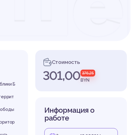
ше
иту
Стоимость
301,00
376,25
во
BYN
блики Б
террит
Информация о
вободы
работе
ерритор
русь