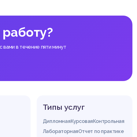
ие [33,
 работу?
професс
мках общ
 вами в течение пяти минут
ведания
ние).
бща исп
жении и
ельно в
а свобо
Типы услуг
сти, ме
арантир
Дипломная
Курсовая
Контрольная
иту пра
развити
Лабораторная
Отчет по практике