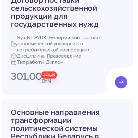
Договор поставки
сельскохозяйственной
е задач
продукции для
ритории
государственных нужд
споведа
Вуз: БТЭУПК (Белорусский торгово-
экономический университет
в Респу
потребительской кооперации)
Дисциплина: Правоведение
Тип работы: Диплом
301,00
376,25
еспубли
BYN
 на тер
Основные направления
трансформации
ратно п
довании
политической системы
о необх
Республики Беларусь в