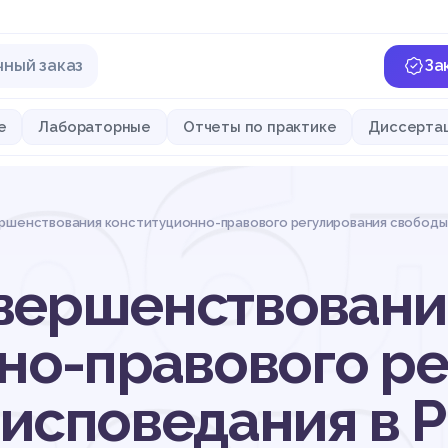
чный заказ
За
об
е
Лабораторные
Отчеты по практике
Диссерта
ршенствования конституционно-правового регулирования свободы
вершенствовани
но-правового р
исповедания в 