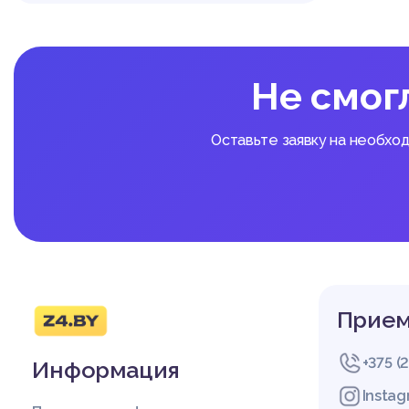
ной свободы:
1) свобода мировоззре
2) свобода выражения
3) право свободного 
Не смог
с. 129].
Многие ученые рассма
ор Т.А. Бажан [34, с.
Оставьте заявку на необхо
епризнанных норм меж
1. Внутренняя свобод
(каждый человек имее
2. Внешняя свобода: 
оведовать ту или иную
выполнять ритуалы.
3. Непринуждение: че
ыбирает вероисповед
4. Исключение дискрим
Прием
ду совести и свободу 
ста рождения, социаль
5. Уважение права род
+375 (
Информация
овать религиозное и 
в каждого ребенка на
Insta