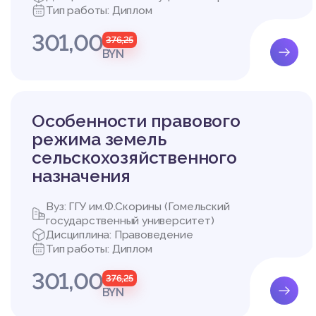
Тип работы: Диплом
тельства "О свободе 
ится по 15 декабря 199
301,00
376,25
BYN
2. Особенности прав
итории Республики Б
Особенности правового
2.1. Источники прав
режима земель
сь
сельскохозяйственного
назначения
В Республике Беларус
авовых актов, которые
юридической силы:
Вуз: ГГУ им.Ф.Скорины (Гомельский
– международные акты
государственный университет)
– нормативные правов
Дисциплина: Правоведение
– подзаконные акты.
Тип работы: Диплом
Остановимся на каждо
301,00
ждународным актам.
376,25
В международных прав
BYN
то понятие не закреп