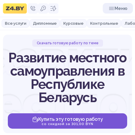
Меню
Все услуги
Дипломные
Курсовые
Контрольные
Лабо
азвит
Скачать готовую работу по теме
Развитие местного
самоуправления в
естно
Республике
Беларусь
Купить эту готовую работу
со скидкой за 301,00 BYN