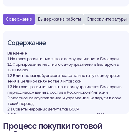
Содержание
Выдержка из работы
Список литературы
Содержание
Введение
1 История развития местного самоуправления в Беларуси
1.1 Формирование местного самоуправления в Беларуси в
X-XIII веках
1.2 Влияние магдебургского права на институт самоуправл
ения в Великом княжестве Литовском
1.3 История развития местного самоуправления Беларуси в
период нахождения в составе Российской Империи
2 Местное самоуправление и управление Беларуси в сове
тский период
2.1 Советы народных депутатов БССР
2.2 Реформы местного самоуправления после 1991 года
3 Становление местного самоуправления в Республике Бе
Процесс покупки готовой
ларусь
3.1 Теории местного самоуправления