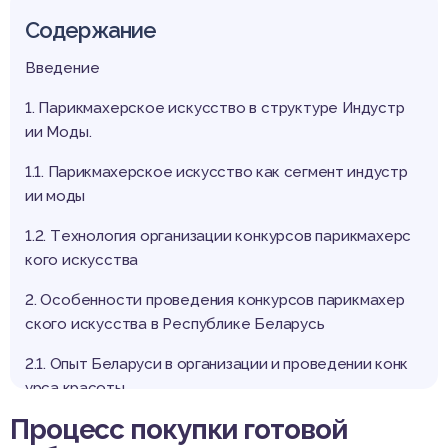
Содержание
Введение
1. Парикмахерское искусство в структуре Индустр
ии Моды.
1.1. Парикмахерское искусство как сегмент индустр
ии моды
1.2. Tехнология организации конкурсов парикмахерс
кого искусства
2. Особенности проведения конкурсов парикмахер
ского искусства в Республике Беларусь
2.1. Опыт Беларуси в организации и проведении конк
урса красоты
Процесс покупки готовой
2.2. Оригинальный проект - конкурс парикмахерског