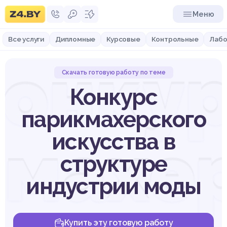
Меню
Все услуги
Дипломные
Курсовые
Контрольные
Лабо
онку
Скачать готовую работу по теме
Конкурс
парикмахерского
махе
искусства в
структуре
индустрии моды
Купить эту готовую работу