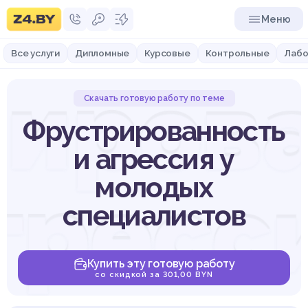
Меню
Все услуги
Дипломные
Курсовые
Контрольные
Лабо
иров
Скачать готовую работу по теме
Фрустрированность
и агрессия у
молодых
гресс
специалистов
Купить эту готовую работу
со скидкой за 301,00 BYN