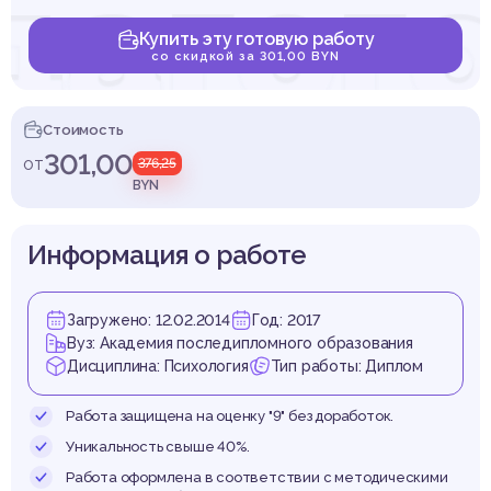
дагого
Купить эту готовую работу
со скидкой за 301,00 BYN
злич
Стоимость
301,00
от
376,25
BYN
Информация о работе
ровн
Загружено: 12.02.2014
Год: 2017
Вуз: Академия последипломного образования
Дисциплина: Психология
Тип работы: Диплом
Работа защищена на оценку "9" без доработок.
Уникальность свыше 40%.
Работа оформлена в соответствии с методическими