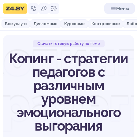
Меню
Все услуги
Дипломные
Курсовые
Контрольные
Лабо
опинг
Скачать готовую работу по теме
Копинг - стратегии
педагогов с
тратег
различным
уровнем
эмоционального
выгорания