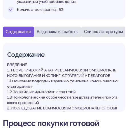
ионал
указаниями учебного заведения.
Количество страниц - 52.
Содержание
Выдержка из работы
Список литературы
гора
Содержание
ВВЕДЕНИЕ
1. ТЕОРЕТИЧЕСКИЙ АНАЛИЗ ВЗАИМОСВЯЗИ ЭМОЦИОНАЛЬ
НОГО ВЫГОРАНИЯ И КОПИНГ-СТРАТЕГИЙ У ПЕДАГОГОВ
1.1 Основные подходы к изучению феномена «эмоционально
е выгорание»
1.2 Понятие и виды копинг-стратегий
1.3 Психологические особенности представителей помога
ющих профессий
2. ИССЛЕДОВАНИЕ ВЗАИМОСВЯЗИ ЭМОЦИОНАЛЬНОГО ВЫГ
ОРАНИЯ И КОПИНГ-СТРАТЕГИЙ У ПЕДАГОГОВ
2.1 Организация и методики проведения исследования
Процесс покупки готовой
2.2 Описание и анализ результатов исследования