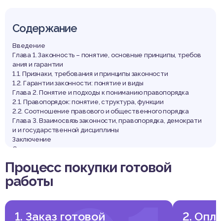
Содержание
Введение
Глава 1. Законность – понятие, основные принципы, требов
ания и гарантии
1.1. Признаки, требования и принципы законности
1.2. Гарантии законности: понятие и виды
Глава 2. Понятие и подходы к пониманию правопорядка
2.1. Правопорядок: понятие, структура, функции
2.2. Соотношение правового и общественного порядка
Глава 3. Взаимосвязь законности, правопорядка, демократи
и и государственной дисциплины
Заключение
Список использованных источников
Процесс покупки готовой
работы
Выдержка из работы
Введение
1. Заказ готовой
2. Опл