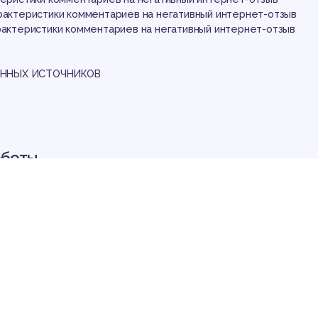
зыв
арактеристики комментариев на негативный интернет-отзыв
арактеристики комментариев на негативный интернет-отзыв
АННЫХ ИСТОЧНИКОВ
аботы
 коммуникации, механизмом производства и распространения 
ентом для сотрудничества и общения людей, охватывающей вес
 вторичная среда обитания, полностью копирующая аналоговую 
ими законами воспроизведения и функционирования информации
нала право на доступ в Интернет в качестве неотъемлемого пр
шение возможности выхода в сетевое информационное простран
ав граждан.