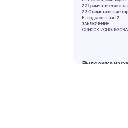
от
2.2 Грамматические х
2.3 Стилистические х
Выводы по главе 2
ЗАКЛЮЧЕНИЕ
СПИСОК ИСПОЛЬЗОВ
Выдержка из р
ВВЕДЕНИЕ
Интернет стал средой
ции, а также инструм
й шар. Интернет – это
сть и обладающая сво
В 2011 году ООН приз
овека, с этих пор ли
ляется нарушением пр