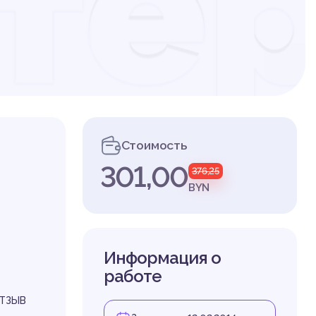
те
нт
Стоимость
301,00
376,25
ивн
BYN
Информация о
работе
ОТЗЫВ