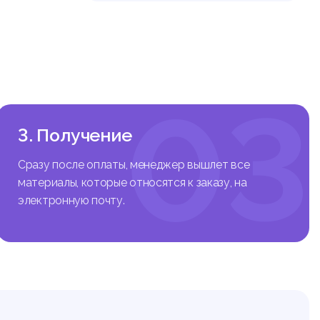
ого общ
ого кон
вного об
ез терр
ело к т
03
информа
ны есть
мультим
3. Получение
ь, опер
зна.
Сразу после оплаты, менеджер вышлет все
простра
материалы, которые относятся к заказу, на
ессе ко
электронную почту.
нозначн
ой стор