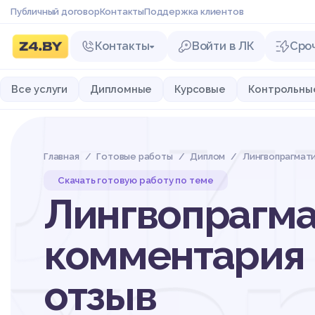
Публичный договор
Контакты
Поддержка клиентов
Контакты
Войти в ЛК
Сро
Ли
Все услуги
Дипломные
Курсовые
Контрольны
Главная
Готовые работы
Диплом
Лингвопрагмат
Скачать готовую работу по теме
Лингвопрагма
комментария 
отзыв