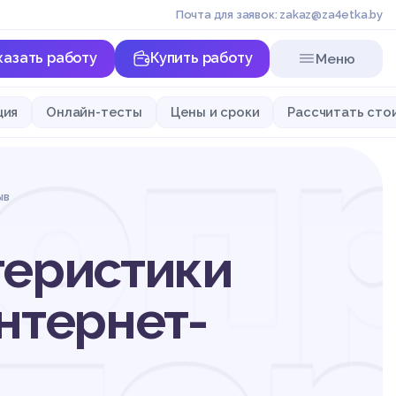
Почта для заявок: zakaz@za4etka.by
казать работу
Купить работу
Меню
оп
ция
Онлайн-тесты
Цены и сроки
Рассчитать сто
ыв
теристики
нтернет-