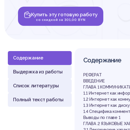
ха
Купить эту готовую работу
ко
со скидкой за 301,00 BYN
Содержание
Содержание
Выдержка из работы
не
РЕФЕРАТ
ВВЕДЕНИЕ
Список литературы
ГЛАВА 1 КОММУНИКА
1.1 Интернет как инф
Полный текст работы
1.2 Интернет как ком
1.3 Интернет как дис
1.4 Специфика коммен
Выводы по главе 1
ГЛАВА 2 ЯЗЫКОВЫЕ Х
2.1 Лексические хара