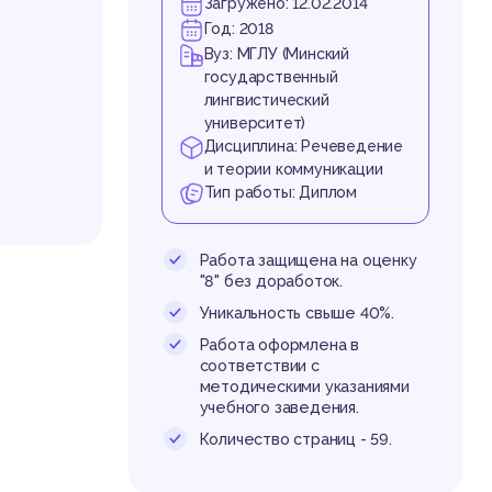
Загружено: 12.02.2014
Год: 2018
Вуз: МГЛУ (Минский
государственный
лингвистический
университет)
Дисциплина: Речеведение
и теории коммуникации
Тип работы: Диплом
Работа защищена на оценку
"8" без доработок.
Уникальность свыше 40%.
Работа оформлена в
информа
соответствии с
ь земно
методическими указаниями
реально
учебного заведения.
.
ава чел
Количество страниц - 59.
ство яв