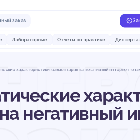
чный заказ
За
нгв
е
Лабораторные
Отчеты по практике
Диссерта
ические характеристики комментария на негативный интернет-отз
тические харак
на негативный и