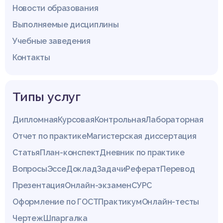
Новости образования
Выполняемые дисциплины
Учебные заведения
Контакты
Типы услуг
Дипломная
Курсовая
Контрольная
Лабораторная
Отчет по практике
Магистерская диссертация
Статья
План-конспект
Дневник по практике
Вопросы
Эссе
Доклад
Задачи
Реферат
Перевод
Презентация
Онлайн-экзамен
СУРС
Оформление по ГОСТ
Практикум
Онлайн-тесты
Чертеж
Шпаргалка