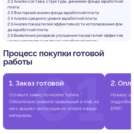
2.2 Анализ состава, структуры, динамики фонда заработной
платы
2.3 Факторный анализ фонда заработной платы
2.4 Анализ среднего уровня заработной платы
2.5 Анализ показателей эффективности использования фон
да заработной платы
2.6 Выявление резервов улучшения показателей эффектив
ности использования фонда заработной платы
3 Направления совершенствования организации оплаты тр
Процесс покупки готовой
уда на ОАО «Гомельтехмонтаж»
Заключение
работы
Список использованных источников
01
Приложения
1. Заказ готовой
2. Опл
Выдержка из работы
Оставьте заявку по кнопке "купить ".
На вашу эл
Обязательно укажите правильный e-mail, на
подробная 
него вышлют инструкции по оплате и ваши
ЕРИП.
материалы.