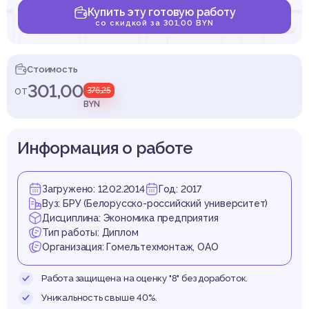
енст
Купить эту готовую работу
со скидкой за 301,00 BYN
Стоимость
аниз
301,00
от
376,25
BYN
Информация о работе
ы тру
Загружено: 12.02.2014
Год: 2017
Вуз: БРУ (Белорусско-российский университет)
Дисциплина: Экономика предприятия
Тип работы: Диплом
Организация: Гомельтехмонтаж, ОАО
Работа защищена на оценку "8" без доработок.
Уникальность свыше 40%.