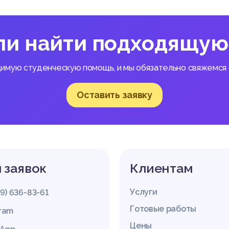
огические органы и учреждения и другие.
ме контроля занимают органы государственной власти. Общий 
онодательства о труде осуществляют Парламент Республики 
ли найти подходящую
ельство, министерства, а также местные исполнительные и рас
димую студенческую помощь, и мы обязательно свяжемся с
ННОСТЬ НАНИМАТЕЛЕЙ И УПОЛНОМОЧЕННЫХ ДОЛЖНОСТНЫХ
Оставить заявку
ОДАТЕЛЬСТВА О ТРУДЕ
ветственность за нарушение законодательства о труде
ские лица, виновные в нарушении законодательства о труде, н
тративную, уголовную и иную ответственность в соответствии 
 заявок
Клиентам
 Трудового кодекса Республики Беларусь). К лицам, на которых
твенность за нарушение законодательства о труде, можно отне
ическое лицо;
Услуги
29) 636-83-61
ческого лица, руководителя структурного кадрового подраздел
и т.п.);
Готовые работы
gram
службы (инспектор по кадрам, специалист по кадрам);
Цены