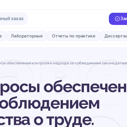
чный заказ
За
ав
е
Лабораторные
Отчеты по практике
Диссерта
осы обеспечения контроля и надзора за соблюдением законодател
росы обеспечен
 соблюдением
тва о труде.