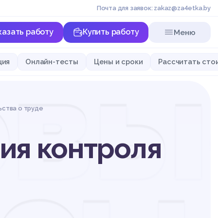
Почта для заявок: zakaz@za4etka.by
казать работу
Купить работу
Меню
овы
ция
Онлайн-тесты
Цены и сроки
Рассчитать сто
ьства о труде
ия контроля