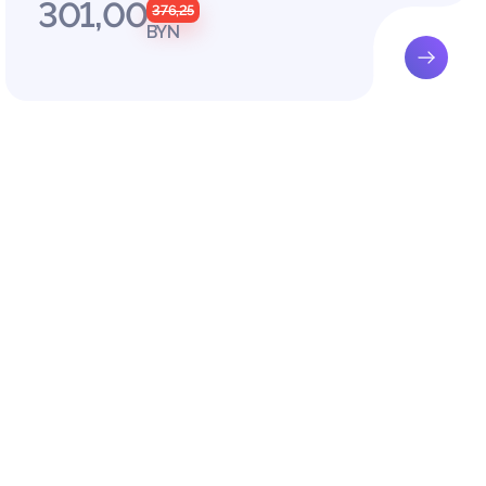
301,00
376,25
арствен
BYN
м закон
оля (на
арствен
Республ
онтроль
нных на
я 462 Т
в можно
но упол
тельств
 защиты
терства