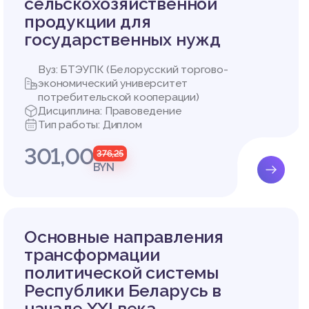
сельскохозяйственной
облюден
продукции для
государственных нужд
Вуз: БТЭУПК (Белорусский торгово-
ОНОДАТ
экономический университет
потребительской кооперации)
Дисциплина: Правоведение
 работн
Тип работы: Диплом
301,00
376,25
фере от
BYN
ческими
 госуда
рование
Основные направления
 крепос
трансформации
рование
оявлени
политической системы
уда про
Республики Беларусь в
овождал
начале XXI века