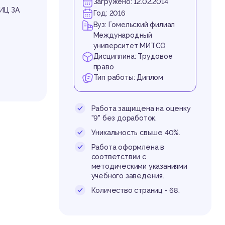
ра 
Загружено: 12.02.2014
ИЦ ЗА
Год: 2016
Вуз: Гомельский филиал
Международный
университет МИТСО
Дисциплина: Трудовое
право
Тип работы: Диплом
юде
Работа защищена на оценку
"9" без доработок.
Уникальность свыше 40%.
Работа оформлена в
соответствии с
методическими указаниями
учебного заведения.
жданина
ии с Ко
Количество страниц - 68.
ка в сф
 и своб