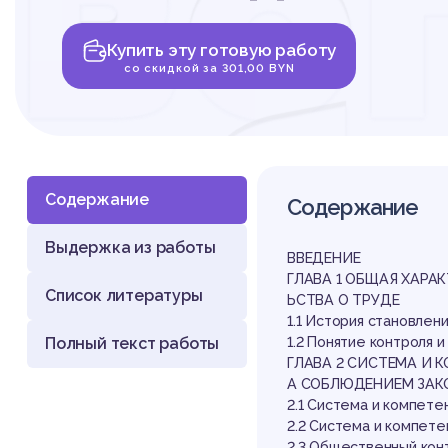
во
Купить эту готовую работу
об
со скидкой за 301,00 BYN
Содержание
Содержание
Выдержка из работы
ко
ВВЕДЕНИЕ
ГЛАВА 1 ОБЩАЯ ХАРА
Список литературы
ЬСТВА О ТРУДЕ
1.1 История становлен
Полный текст работы
1.2 Понятие контроля 
ГЛАВА 2 СИСТЕМА И 
А СОБЛЮДЕНИЕМ ЗАК
2.1 Система и компете
2.2 Система и компете
2.3 Общественный кон