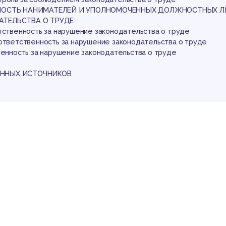
дзо
ННОСТЬ НАНИМАТЕЛЕЙ И УПОЛНОМОЧЕННЫХ ДОЛЖНОСТНЫХ Л
АТЕЛЬСТВА О ТРУДЕ
етственность за нарушение законодательства о труде
 ответственность за нарушение законодательства о труде
венность за нарушение законодательства о труде
ННЫХ ИСТОЧНИКОВ
бл
аботы
ь признаются и гарантируются права и свободы человека и гра
ным принципам и нормам международного права и в соответств
и Беларусь.
и Республики Беларусь предусматривает основные права челове
ание базируется на международных актах, закрепляющих права