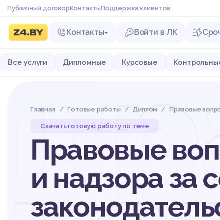
Публичный договор
Контакты
Поддержка клиентов
Контакты
Войти в ЛК
Сро
Пр
Все услуги
Дипломные
Курсовые
Контрольны
Главная
Готовые работы
Диплом
Правовые вопр
Скачать готовую работу по теме
Правовые воп
и надзора за
законодательс