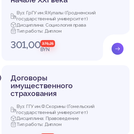
 надлеж
рмирова
али нез
Вуз: ГрГУ им.Я.Купалы (Гродненский
государственный университет)
Дисциплина: Социология права
абричны
Тип работы: Диплом
стерств
 стал п
301,00
376,25
BYN
бричног
личного
ое набл
й, прак
государ
)
Договоры
имущественного
страхования
Вуз: ГГУ им.Ф.Скорины (Гомельский
АДЗОРА
государственный университет)
Дисциплина: Правоведение
Тип работы: Диплом