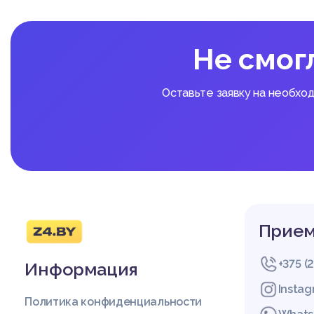
- санитарно-эпидемиол
Особое место в систе
ь за соблюдением зак
Не смог
ь, Президент, Правит
ельные органы.
Оставьте заявку на необхо
ГЛАВА 3 ОТВЕТСТВЕ
А НАРУШЕНИЕ ЗАКОН
3.1 Материальная от
Юридические и физиче
сциплинарную, админис
Прием
одательством (ст. 465
ыть возложена ответс
- нанимателя как юрид
+375 (
Информация
- руководителя юриди
ачальник отдела кадров 
Insta
- работника кадровой 
Политика конфиденциальности