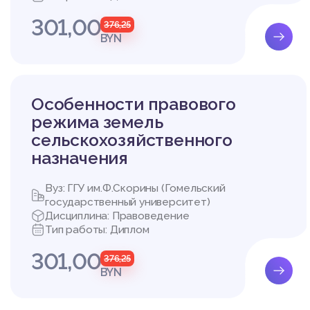
Одним из основных пр
301,00
ных гарантий защиты т
376,25
BYN
- оказания содействия
- выявления нарушений
Согласно статье 462 
одательства о труде 
дзора), в порядке, ус
Особенности правового
ного управления и ин
режима земель
ики Беларусь, местны
сельскохозяйственного
за соблюдением закон
назначения
Трудовой кодекс не у
осуществление надзор
К имеет отсылочный х
Вуз: ГГУ им.Ф.Скорины (Гомельский
определить на основан
государственный университет)
номоченным государст
Дисциплина: Правоведение
а о труде относятся:
Тип работы: Диплом
- Департамент госуда
301,00
Республики Беларусь;
376,25
- органы государствен
BYN
- Департамент по над
по чрезвычайным ситуа