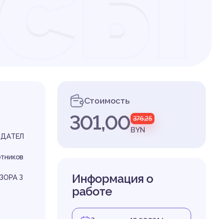
осы
еч
Стоимость
301,00
376,25
оля
BYN
ОДАТЕЛ
отников
Информация о
ЗОРА З
работе