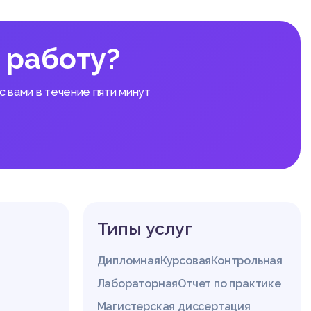
контрол
Беларус
 работу?
порядит
 вами в течение пяти минут
 ЛИЦ З
есут ди
с закон
Типы услуг
 может б
сти:
Дипломная
Курсовая
Контрольная
ения (н
Лабораторная
Отчет по практике
Магистерская диссертация