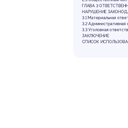
на
ГЛАВА 3 ОТВЕТСТВЕ
НАРУШЕНИЕ ЗАКОНОД
3.1 Материальная отв
3.2 Административная
3.3 Уголовная ответст
ЗАКЛЮЧЕНИЕ
СПИСОК ИСПОЛЬЗОВА
со
Выдержка из р
ВВЕДЕНИЕ
В Республике Беларус
согласно общепризнан
нституцией Республик
Статья 41 Конституци
ере труда. Ее содерж