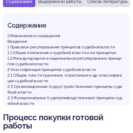
Содержание
Выдержка из работы
Список литературы
Содержание
Обозначения и сокращения
Введение
1 Правовое регулирование принципов судебной власти
1.1 Общие положения о судебной власти и ее принципах
1.2 Международное и национальное регулирование принци
пов судебной власти
2 Классификация принципов судебной власти
2.1 Общие, конституционные, отраслевые и др. классифика
ции судебной власти
2.2 Организационные (судоустройственные) принципы суде
бной власти
2.3 Функциональные (судопроизводственные) принципы суд
ебной власти
3 Реализация принципов судебной власти
Процесс покупки готовой
3.1 Реализация принципов судебной власти в Республике Б
еларусь
работы
3.2 Реализация принципов судебной власти в зарубежных с
транах.