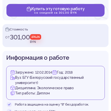
логиче
Купить эту готовую работу
со скидкой за 301,00 BYN
литик
Стоимость
301,00
от
376,25
BYN
Информация о работе
спубл
Загружено: 12.02.2014
Год: 2018
Вуз: БГУ (Белорусский государственный
университет)
Дисциплина: Экологическое право
Тип работы: Диплом
Работа защищена на оценку "8" без доработок.