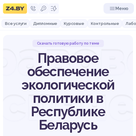
Меню
Все услуги
Дипломные
Курсовые
Контрольные
Лабо
равов
Скачать готовую работу по теме
Правовое
обеспечение
спеч
экологической
политики в
Республике
Беларусь